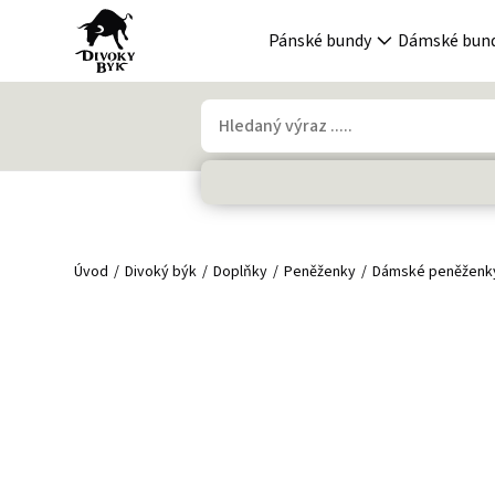
Pánské bundy
Dámské bun
Úvod
Divoký býk
Doplňky
Peněženky
Dámské peněženk