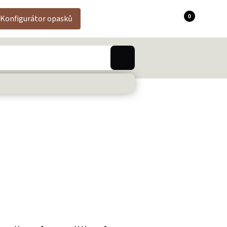
0
Konfigurátor opasků