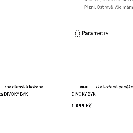
Plzni, Ostravě. Vše mám
Parametry
rvená dámská kožená
Zelená dámská kožená peněž
RIFID
a DIVOKY BYK
DIVOKY BYK
s DPH
1 099 Kč
 DPH