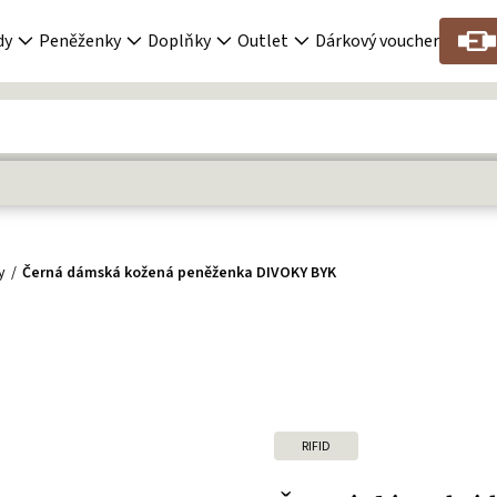
dy
Peněženky
Doplňky
Outlet
Dárkový voucher
y
Černá dámská kožená peněženka DIVOKY BYK
RIFID