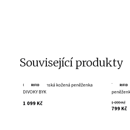
Související produkty
Červená dámská kožená peněženka
Tmavě če
RIFID
RIFID
DIVOKY BYK
peněženk
s DPH
1 099 Kč
1 099 Kč
s
799 Kč