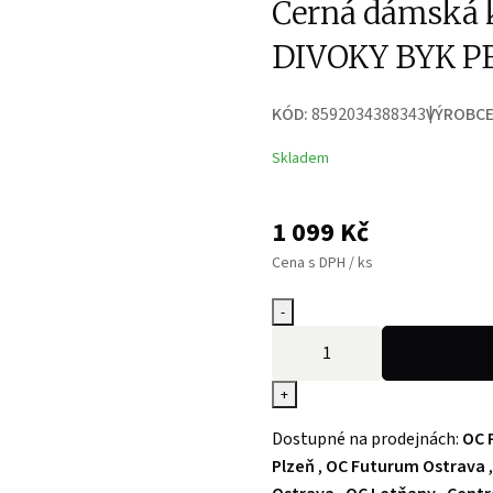
Černá dámská 
DIVOKY BYK P
KÓD:
8592034388343
VÝROBCE
Skladem
1 099
Kč
Cena s DPH / ks
-
+
Dostupné na prodejnách:
OC 
Plzeň
,
OC Futurum Ostrava