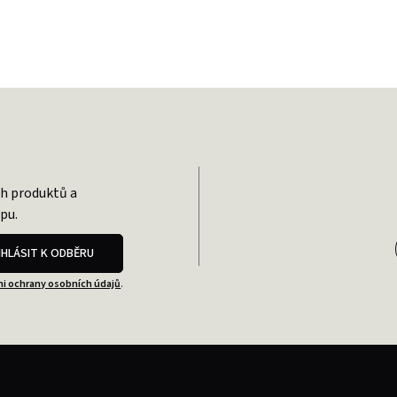
ch produktů a
pu.
IHLÁSIT K ODBĚRU
i ochrany osobních údajů
.