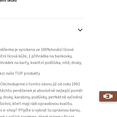
ální sklad
Play
ěženka je vyrobena ze 100%hovězí lícové
itní lícová kůže, 1 přihrádka na bankovky,
hrádek na karty, kvalitní podšívka, nitě, druky,
ezi naše TOP produkty
 Obchodujeme v tomto oboru již od roku 1992
u těchto peněženek je absolutně nejlepší poměr
y, druky, karabiny, podšívky, perfektně vyčiněná
šichni, kteří mají rádi opravdovou kvalitu.
 e-shop? Přijďte si vybrat tu správnou barvu,
eré z našich prodejen, které máme v Praze,