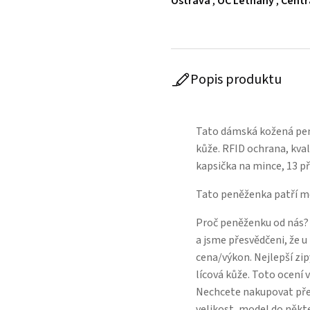
Ostrava
,
OC Letňany
,
Centr
Popis produktu
Tato dámská kožená pen
kůže. RFID ochrana, kval
kapsička na mince, 13 při
Tato peněženka patří m
Proč peněženku od nás?
a jsme přesvědčeni, že 
cena/výkon. Nejlepší zip
lícová kůže. Toto ocení v
Nechcete nakupovat přes
velikost, model do někt