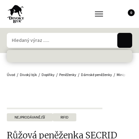
0
Úvod
Divoký býk
Doplňky
Peněženky
Dámské peněženky
Minipeněženk
NEJPRODÁVANĚJŠÍ
RIFID
Růžová peněženka SECRID