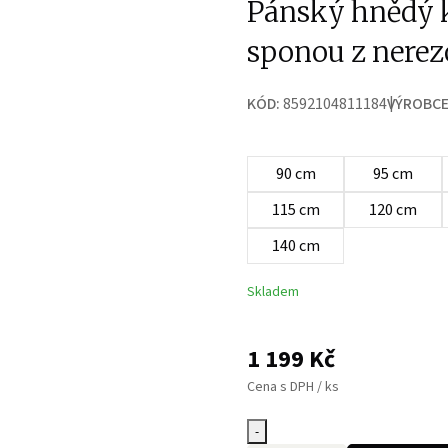
Pánský hnědý 
sponou z nerez
KÓD:
8592104811184
VÝROBCE
90 cm
95 cm
115 cm
120 cm
140 cm
Skladem
1 199
Kč
Cena s DPH / ks
-