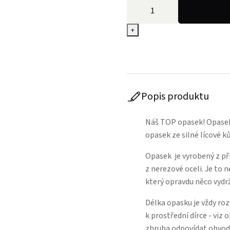
+
Popis produktu
Náš TOP opasek! Opasek,
opasek ze silné lícové k
Opasek je vyrobený z př
z nerezové oceli. Je to
který opravdu něco vydrž
Délka opasku je vždy ro
k prostřední dírce - viz
zhruba odpovídat obvod