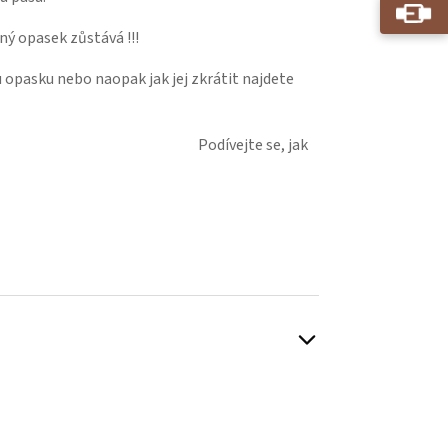
ný opasek zůstává !!!
 opasku nebo naopak jak jej zkrátit najdete
ejte se, jak
Play