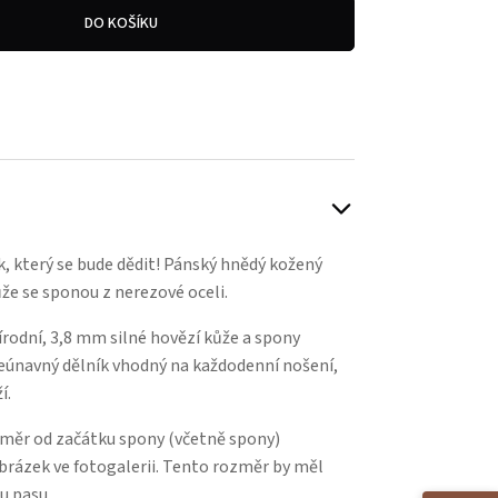
DO KOŠÍKU
 který se bude dědit! Pánský hnědý kožený
ůže se sponou z nerezové oceli.
írodní, 3,8 mm silné hovězí kůže a spony
 neúnavný dělník vhodný na každodenní nošení,
í.
změr od začátku spony (včetně spony)
 obrázek ve fotogalerii. Tento rozměr by měl
u pasu.