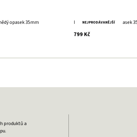
nědý opasek 35mm
Pánský kožený černý opasek
NEJPRODÁVANĚJŠÍ
 DPH
s DPH
799 Kč
ch produktů a
pu.