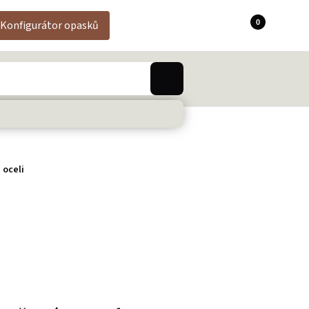
0
Konfigurátor opasků
 oceli