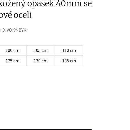
kožený opasek 40mm se
ové oceli
:
DIVOKÝ-BÝK
100 cm
105 cm
110 cm
125 cm
130 cm
135 cm