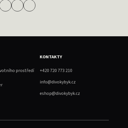
KONTAKTY
ivotního prostředí
+420 720 773 210
info@divokybyk.cz
er
eshop@divokybyk.cz