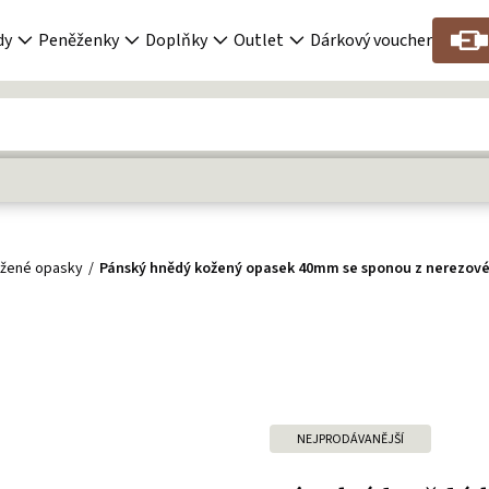
dy
Peněženky
Doplňky
Outlet
Dárkový voucher
ožené opasky
Pánský hnědý kožený opasek 40mm se sponou z nerezové
NEJPRODÁVANĚJŠÍ