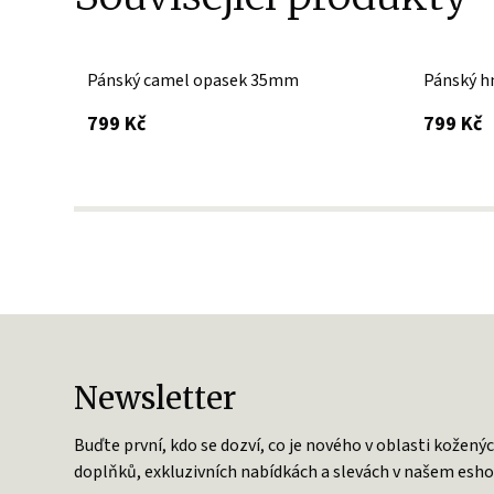
Pánský camel opasek 35mm
Pánský h
s DPH
s
799 Kč
799 Kč
Newsletter
Buďte první, kdo se dozví, co je nového v oblasti kožený
doplňků, exkluzivních nabídkách a slevách v našem esho