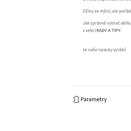
Džíny se mění, ale pořád
Jak správně vybrat délku
v sekci
RADY A TIPY.
Podív
se naše opasky vyrábí:
Parametry