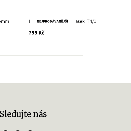
 35mm
Pánský černý kožený opasek IT4/1
Pánsk
NEJPRODÁVANĚJŠÍ
s DPH
799 Kč
799 K
Sledujte nás