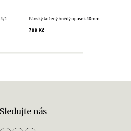
T4/1
Pánský kožený hnědý opasek 40mm
Pánsk
s DPH
799 Kč
799 K
Sledujte nás