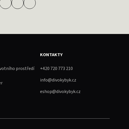
KONTAKTY
ivotního prostředí
+420 720 773 210
info@divokybyk.cz
er
eshop@divokybyk.cz