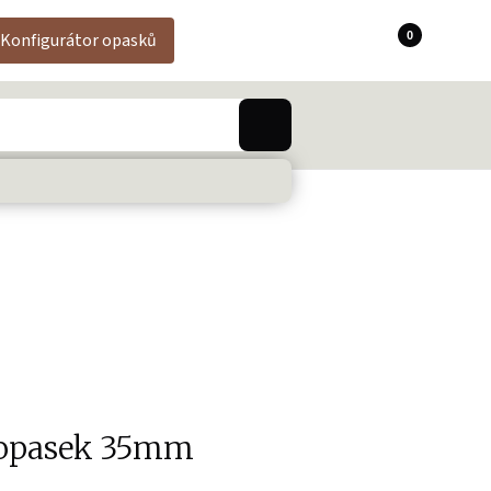
0
Konfigurátor opasků
 opasek 35mm