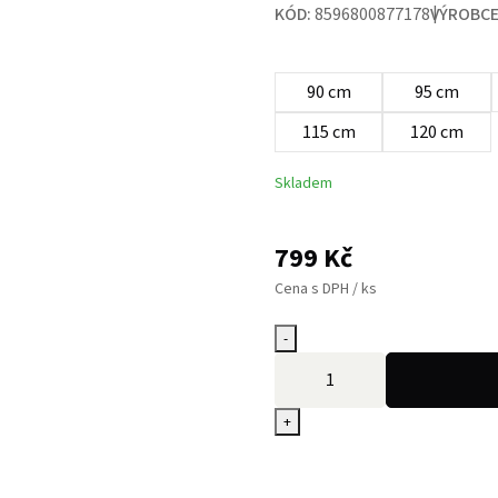
KÓD:
8596800877178
VÝROBCE
90 cm
95 cm
115 cm
120 cm
Skladem
799
Kč
Cena s DPH / ks
-
+