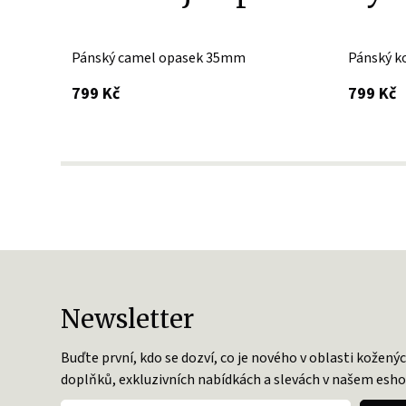
Pánský camel opasek 35mm
Pánský k
s DPH
s
799 Kč
799 Kč
Newsletter
Buďte první, kdo se dozví, co je nového v oblasti kožený
doplňků, exkluzivních nabídkách a slevách v našem esho