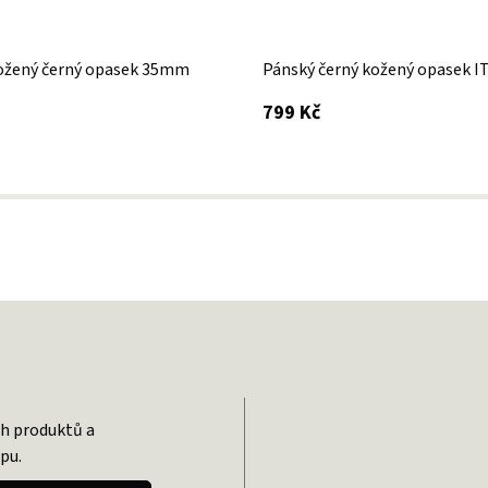
ožený černý opasek 35mm
Pánský černý kožený opasek I
 DPH
s DPH
799 Kč
ch produktů a
pu.