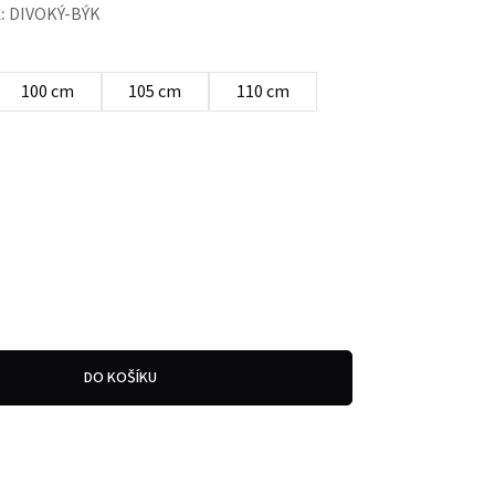
:
DIVOKÝ-BÝK
100 cm
105 cm
110 cm
DO KOŠÍKU