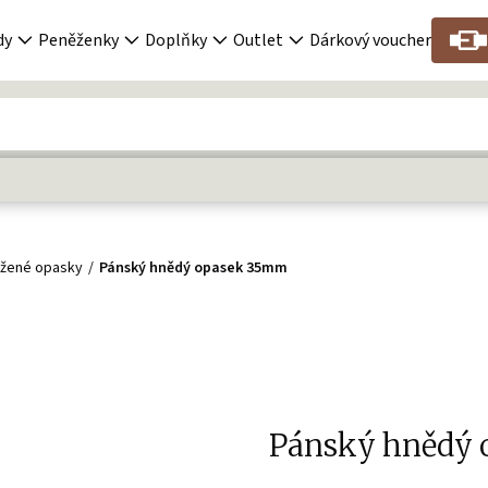
dy
Peněženky
Doplňky
Outlet
Dárkový voucher
ožené opasky
Pánský hnědý opasek 35mm
Pánský hnědý