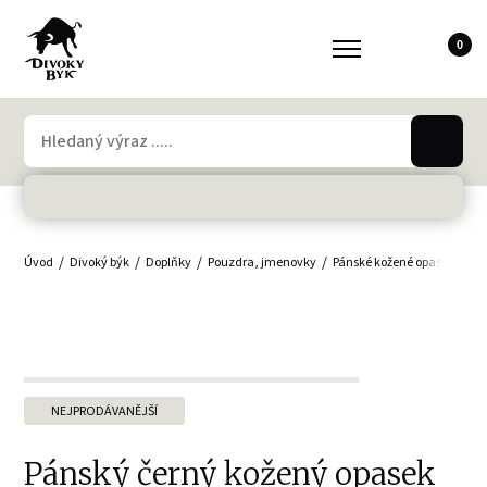
0
Úvod
Divoký býk
Doplňky
Pouzdra, jmenovky
Pánské kožené opasky
Pá
NEJPRODÁVANĚJŠÍ
Pánský černý kožený opasek