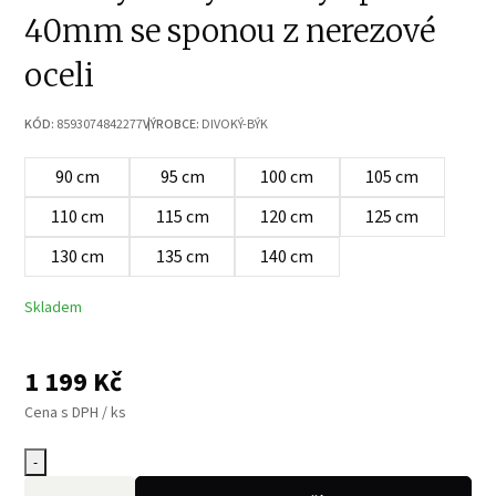
40mm se sponou z nerezové
oceli
KÓD:
8593074842277
VÝROBCE:
DIVOKÝ-BÝK
90 cm
95 cm
100 cm
105 cm
110 cm
115 cm
120 cm
125 cm
130 cm
135 cm
140 cm
Skladem
1 199
Kč
Cena s DPH / ks
-