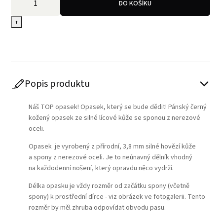
DO KOŠÍKU
+
Popis produktu
Náš TOP opasek! Opasek, který se bude dědit! Pánský černý
kožený opasek ze silné lícové kůže se sponou z nerezové
oceli.
Opasek je vyrobený z přírodní, 3,8 mm silné hovězí kůže
a spony z nerezové oceli. Je to neúnavný dělník vhodný
na každodenní nošení, který opravdu něco vydrží.
Délka opasku je vždy rozměr od začátku spony (včetně
spony) k prostřední dírce - viz obrázek ve fotogalerii. Tento
rozměr by měl zhruba odpovídat obvodu pasu.