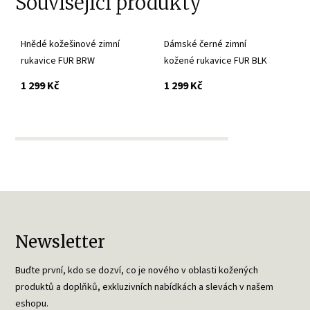
Související produkty
Hnědé kožešinové zimní
Dámské černé zimní
rukavice FUR BRW
kožené rukavice FUR BLK
s DPH
s DPH
1 299 Kč
1 299 Kč
Newsletter
Buďte první, kdo se dozví, co je nového v oblasti kožených
produktů a doplňků, exkluzivních nabídkách a slevách v našem
eshopu.