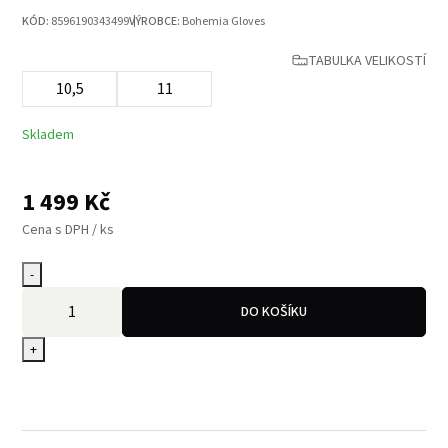
KÓD:
8596190343499
VÝROBCE:
Bohemia Gloves
TABULKA VELIKOSTÍ
10,5
11
Skladem
1 499
Kč
Cena s DPH / ks
-
DO KOŠÍKU
+