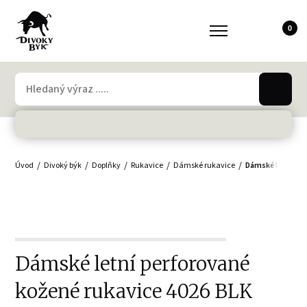
0
Úvod
Divoký býk
Doplňky
Rukavice
Dámské rukavice
Dámské letní per
Dámské letní perforované
kožené rukavice 4026 BLK