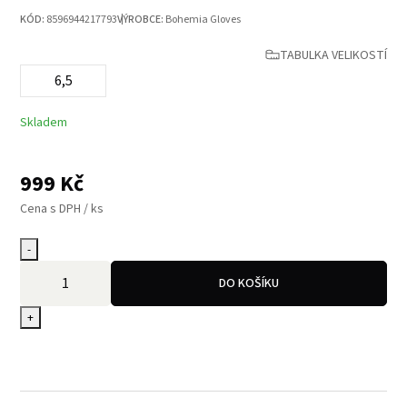
KÓD:
8596944217793
VÝROBCE:
Bohemia Gloves
TABULKA VELIKOSTÍ
6,5
Skladem
999
Kč
Cena s DPH / ks
-
DO KOŠÍKU
+