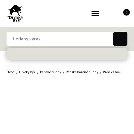
0
Úvod
Divoký býk
Pánské bundy
Pánské kožené bundy
Pánská hnědá kože