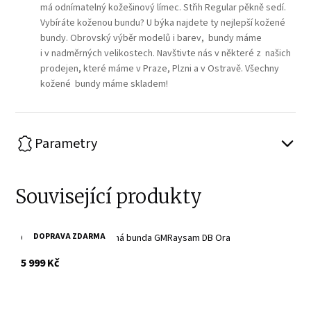
má odnímatelný kožešinový límec. Střih Regular pěkně sedí.
Vybíráte koženou bundu? U býka najdete ty nejlepší kožené
bundy. Obrovský výběr modelů i barev, bundy máme
i v nadměrných velikostech. Navštivte nás v některé z našich
prodejen, které máme v Praze, Plzni a v Ostravě. Všechny
kožené bundy máme skladem!
Parametry
Související produkty
DOPRAVA ZDARMA
Oranžová pánská kožená bunda GMRaysam DB Ora
s DPH
5 999 Kč