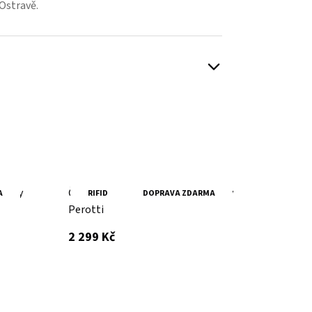
 Ostravě.
 Tony
Černá pánská minipeněženka Tony
A
RIFID
DOPRAVA ZDARMA
Perotti
s DPH
2 299 Kč