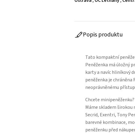
Ostrava
,
OC Letňany
,
Centr
Popis produktu
Tato kompaktní peněženk
Peněženka má úložný pro
karty a navíc hliníkový d
peněženka je chráněna 
neoprávněnému přístup
Chcete minipeněženku? C
Máme skladem širokou n
Secrid, Exentri, Tony Pe
barevné kombinace, mode
peněženku před nákupe