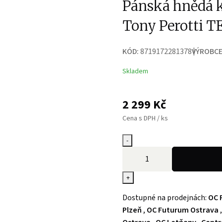
Pánská hnědá 
Tony Perotti
KÓD:
8719172281378
VÝROBCE
Skladem
2 299
Kč
Cena s DPH / ks
-
+
Dostupné na prodejnách:
OC 
Plzeň
,
OC Futurum Ostrava