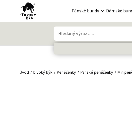
Pánské bundy
Dámské bun
Úvod
Divoký býk
Peněženky
Pánské peněženky
Minipen