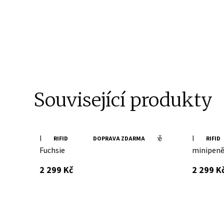
Související produkty
Minipeněženka Tony Perotti v barvě
Pánská č
RIFID
DOPRAVA ZDARMA
RIFID
Fuchsie
minipeně
s DPH
2 299 Kč
2 299 K