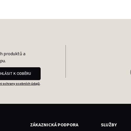
ch produktů a
pu.
IHLÁSIT K ODBĚRU
i ochrany osobních údajů
.
ZÁKAZNICKÁ PODPORA
SLUŽBY