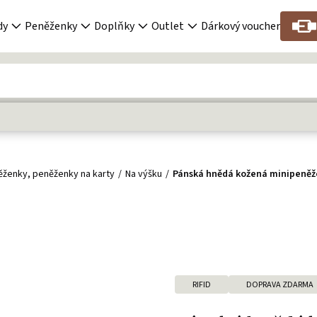
dy
Peněženky
Doplňky
Outlet
Dárkový voucher
ěženky, peněženky na karty
Na výšku
Pánská hnědá kožená minipeněž
RIFID
DOPRAVA ZDARMA