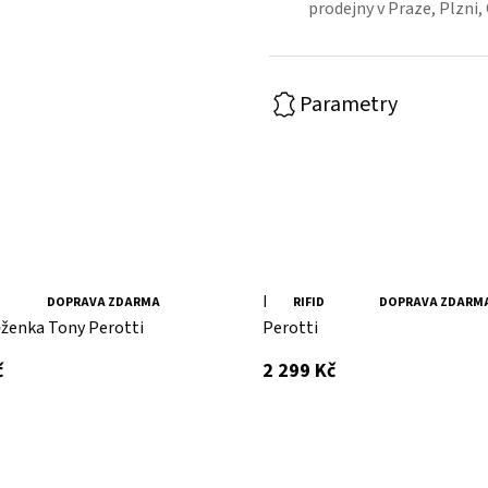
prodejny v Praze, Plzni,
Parametry
ervená kožená
Modrá pánská minipeněženka
DOPRAVA ZDARMA
RIFID
DOPRAVA ZDARM
ženka Tony Perotti
Perotti
s DPH
s DPH
č
2 299 Kč