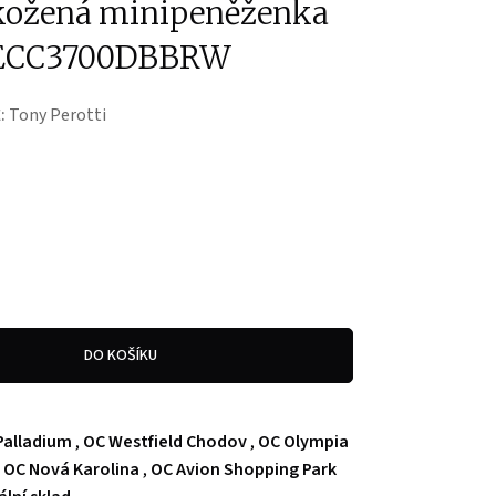
kožená minipeněženka
 TECC3700DBBRW
:
Tony Perotti
DO KOŠÍKU
Palladium
,
OC Westfield Chodov
,
OC Olympia
,
OC Nová Karolina
,
OC Avion Shopping Park