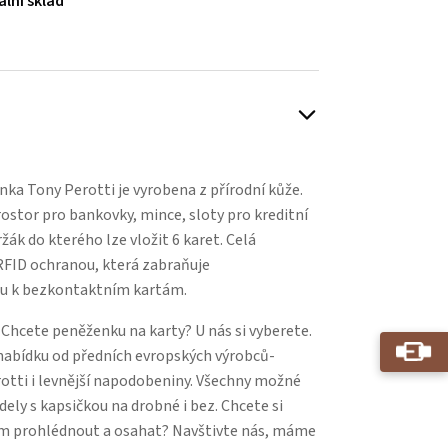
ální sklad
Play
a Tony Perotti je vyrobena z přírodní kůže.
stor pro bankovky, mince, sloty pro kreditní
ržák do kterého lze vložit 6 karet. Celá
RFID ochranou, která zabraňuje
u k bezkontaktním kartám.
hcete peněženku na karty? U nás si vyberete.
abídku od předních evropských výrobců-
rotti i levnější napodobeniny. Všechny možné
ly s kapsičkou na drobné i bez. Chcete si
m prohlédnout a osahat? Navštivte nás, máme