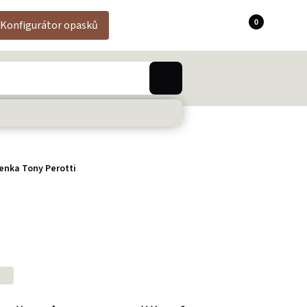
0
Konfigurátor opasků
enka Tony Perotti