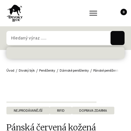
0
Úvod
Divoký býk
Peněženky
Dámské peněženky
Pánské peněženky
Min
NEJPRODÁVANĚJŠÍ
RIFID
DOPRAVA ZDARMA
Pánská červená kožená