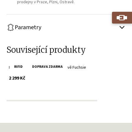
prodejny v Praze, Plzni, Ostravě.
Parametry
Související produkty
RIFID
DOPRAVA ZDARMA
Minipeněženka Tony Perotti v barvě Fuchsie
s DPH
2 299 Kč