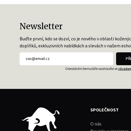
Newsletter
Buďte první, kdo se dozví, co je nového v oblasti kožený
doplňků, exkluzivních nabídkách a slevách v našem esho
PŘ
Odesláním formuláře souhlasíte se
zásadam
SPOLEČNOST
O nás