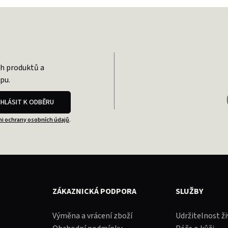
ch produktů a
pu.
IHLÁSIT K ODBĚRU
i ochrany osobních údajů
.
ZÁKAZNICKÁ PODPORA
SLUŽBY
Výměna a vrácení zboží
Udržitelnost ž