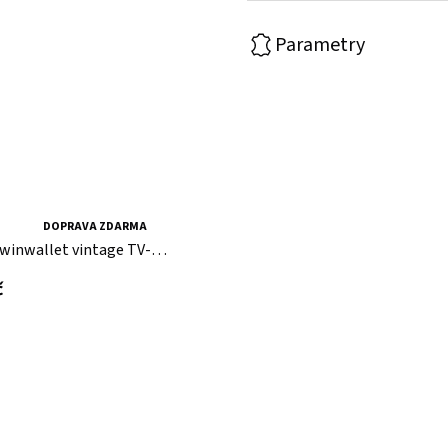
Parametry
erná minipeněženka
DOPRAVA ZDARMA
winwallet vintage TV-
CRID
s DPH
č