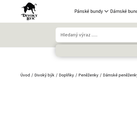
Pánské bundy
Dámské bun
Úvod
Divoký býk
Doplňky
Peněženky
Dámské peněženk