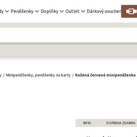
dy
Peněženky
Doplňky
Outlet
Dárkový voucher
y
Minipeněženky, peněženky na karty
Kožená červená minipeněženka 
RIFID
DOPRAVA ZDARMA