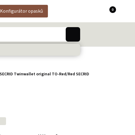
0
Konfigurátor opasků
SECRID Twinwallet original TO-Red/Red SECRID