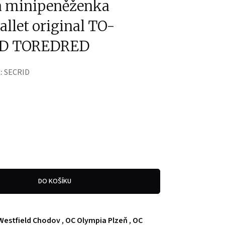
á minipeněženka
let original TO-
ID TOREDRED
:
SECRID
DO KOŠÍKU
Westfield Chodov
,
OC Olympia Plzeň
,
OC