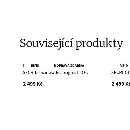
Související produkty
Kožená černá minipeněženka
Kožená č
RIFID
DOPRAVA ZDARMA
RIFID
SECRID Twinwallet original TO-
SECRID T
Black SECRID
Black SE
s DPH
2 499 Kč
2 499 K