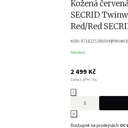
Kožená červen
SECRID Twinwal
Red/Red SECR
KÓD:
8718215286004
VÝROBCE
Skladem
2 499
Kč
Cena s DPH / ks
-
+
Dostupné na prodejnách:
OC 