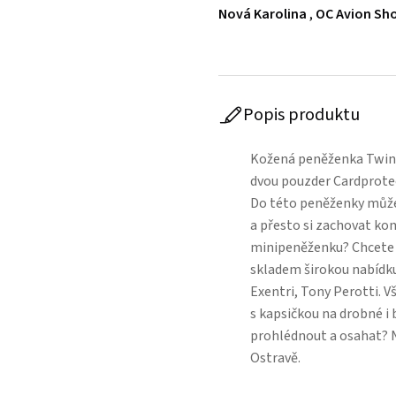
Nová Karolina
,
OC Avion Sho
Popis produktu
Kožená peněženka Twinw
dvou pouzder Cardprotec
Do této peněženky může
a přesto si zachovat k
minipeněženku? Chcete 
skladem širokou nabídku
Exentri, Tony Perotti.
s kapsičkou na drobné i
prohlédnout a osahat? N
Ostravě.