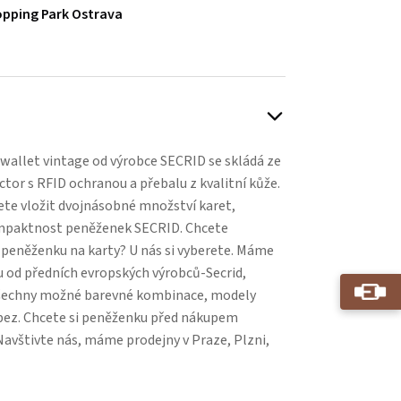
pping Park Ostrava
allet vintage od výrobce SECRID se skládá ze
tor s RFID ochranou a přebalu z kvalitní kůže.
te vložit dvojnásobné množství karet,
ompaktnost peněženek SECRID. Chcete
peněženku na karty? U nás si vyberete. Máme
 od předních evropských výrobců-Secrid,
 Všechny možné barevné kombinace, modely
 bez. Chcete si peněženku před nákupem
avštivte nás, máme prodejny v Praze, Plzni,