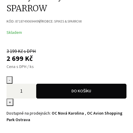
SPARROW
KÓD:
8718749069449
VÝROBCE:
SPIKES & SPARROW
Skladem
3 199
Kč s DPH
2 699
Kč
Cena s DPH / ks
-
DO KOŠÍKU
+
Dostupné na prodejnách:
OC Nová Karolina
,
OC Avion Shopping
Park Ostrava