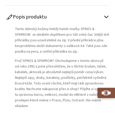
Popis produktu
Tento dámský koženy hnědý batoh značky SPIKES &
SPARROW. Je ideálním doplňkem pro Váš volný čas. Vnější dvě
přihrádky jsou uzavíratelné na zip. V přední přihrádce jdou
bezproblému uložit dokumenty o velikosti A4. Také jsou zde
poutka na pera, a vnitřní přihrádka na zip.
Proč SPIKES & SPARROW? Obchodujeme v tomto oboru již
od roku 1992 a jsme přesvědčeni, že u těchto brašen, tašek,
kabelek, aktovek je absolutně nejlepší poměr cena/výkon.
Nejlepší zipy, druky, karabiny, podšívky, perfektně vyčiněná
lícová kůže. Toto ocení všichni, kteří mají rádi opravdovou
kvalitu. Nechcete nakupovat přes e-shop? Přijďte si vybrat
tu správnou barvu, velikost, model do některé z našich
prodejen které máme v Praze, Plzni, Ostravě. Vše máme
skladem.