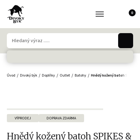
0
Úvod
Divoký býk
Doplňky
Outlet
Batohy
Hnědý kožený batoh SPIKES
VÝPRODEJ
DOPRAVA ZDARMA
Hnědý kožený batoh SPIKES &