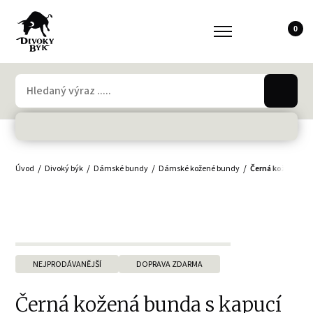
0
Úvod
Divoký býk
Dámské bundy
Dámské kožené bundy
Černá kožená bun
NEJPRODÁVANĚJŠÍ
DOPRAVA ZDARMA
Černá kožená bunda s kapucí