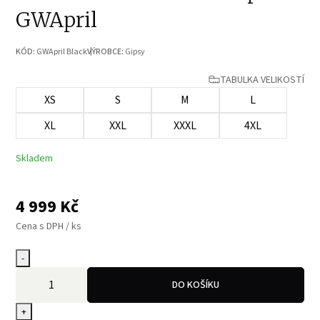
GWApril
KÓD:
GWApril Black
VÝROBCE:
Gipsy
TABULKA VELIKOSTÍ
XS
S
M
L
XL
XXL
XXXL
4XL
Skladem
4 999
Kč
Cena s DPH / ks
-
DO KOŠÍKU
+