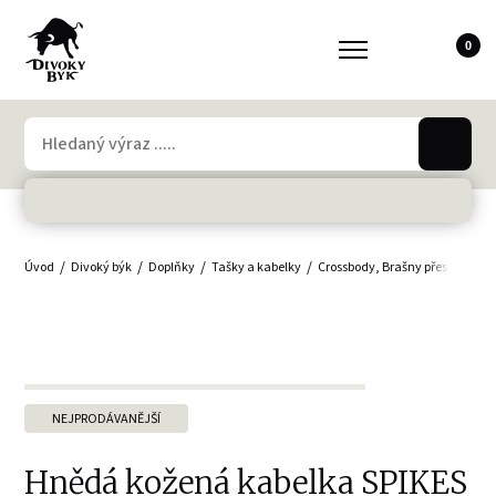
0
Úvod
Divoký býk
Doplňky
Tašky a kabelky
Crossbody, Brašny přes rameno
NEJPRODÁVANĚJŠÍ
Hnědá kožená kabelka SPIKES