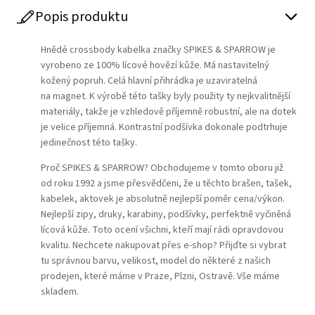
Popis produktu
Hnědé crossbody kabelka značky SPIKES & SPARROW je
vyrobeno ze 100% lícové hovězí kůže. Má nastavitelný
kožený popruh. Celá hlavní přihrádka je uzaviratelná
na magnet. K výrobě této tašky byly použity ty nejkvalitnější
materiály, takže je vzhledově příjemně robustní, ale na dotek
je velice příjemná. Kontrastní podšívka dokonale podtrhuje
jedinečnost této tašky.
Proč SPIKES & SPARROW? Obchodujeme v tomto oboru již
od roku 1992 a jsme přesvědčeni, že u těchto brašen, tašek,
kabelek, aktovek je absolutně nejlepší poměr cena/výkon.
Nejlepší zipy, druky, karabiny, podšívky, perfektně vyčiněná
lícová kůže. Toto ocení všichni, kteří mají rádi opravdovou
kvalitu. Nechcete nakupovat přes e-shop? Přijďte si vybrat
tu správnou barvu, velikost, model do některé z našich
prodejen, které máme v Praze, Plzni, Ostravě. Vše máme
skladem.