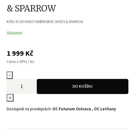
& SPARROW
KÓD:
8718749063768
VÝROBCE:
SPIKES & SPARROW
Skladem
1 999
Kč
Cena s DPH / ks
-
DO KOŠÍKU
+
Dostupné na prodejnách:
OC Futurum Ostrava
,
OC Letňany