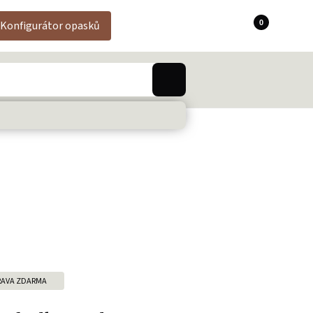
0
Konfigurátor opasků
AVA ZDARMA