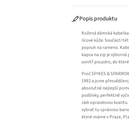
Popis produktu
Kožená dámská kabelka
lícové kůže. Součástí té
popruh na rameno. Kabel
kapsa na zip je výborná
uvnitř pouzdro, do kter
Proč SPIKES & SPARROW
1992 a jsme přesvědčeni,
absolutně nejlepší poměr
podšívky, perfektně vyči
rádi opravdovou kvalitu
vybrat tu správnou barvu
které máme v Praze, Pl