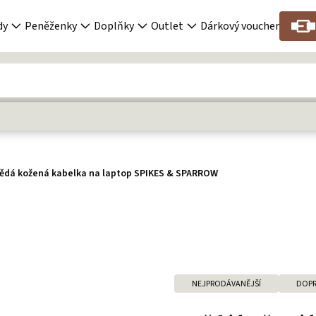
dy
Peněženky
Doplňky
Outlet
Dárkový voucher
ědá kožená kabelka na laptop SPIKES & SPARROW
NEJPRODÁVANĚJŠÍ
DOPR