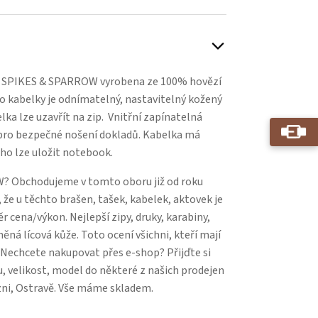
 SPIKES & SPARROW vyrobena ze 100% hovězí
to kabelky je odnímatelný, nastavitelný kožený
ka lze uzavřít na zip. Vnitřní zapínatelná
 pro bezpečné nošení dokladů. Kabelka má
ého lze uložit notebook.
? Obchodujeme v tomto oboru již od roku
 že u těchto brašen, tašek, kabelek, aktovek je
 cena/výkon. Nejlepší zipy, druky, karabiny,
něná lícová kůže. Toto ocení všichni, kteří mají
. Nechcete nakupovat přes e-shop? Přijďte si
, velikost, model do některé z našich prodejen
zni, Ostravě. Vše máme skladem.