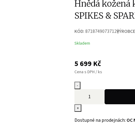
Hnědá kožená k
SPIKES & SPA
KÓD:
8718749073712
VÝROBCE
Skladem
5 699
Kč
Cena s DPH / ks
-
+
Dostupné na prodejnách:
OC 