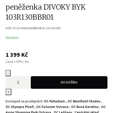
peněženka DIVOKY BYK
103R130BBR01
KÓD:
8718749085586
VÝROBCE:
DIVOKÝ-BÝK
Skladem
1 399
Kč
Cena s DPH / ks
-
DO KOŠÍKU
+
Dostupné na prodejnách:
OC Palladium
,
OC Westfield Chodov
,
OC Olympia Plzeň
,
OC Futurum Ostrava
,
OC Nová Karolina
,
OC
Avion Shopping Park Ostrava
,
OC Letňany
,
Centrální sklad