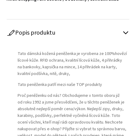
Popis produktu
Play
Tato dámská kožená peněženka je vyrobena ze 100%hovězí
lícové kůže. RFID ochrana, kvalitní lícová kůže, 4 přihrádky
na bankovky, kapsička na mince, 14 přihrádek na karty,
kvalitní podšívka, nitě, druky,
Tato peněženka patří mezi naše TOP produkty
Proč peněženku od nás? Obchodujeme v tomto oboru již
od roku 1992 a jsme přesvědčeni, že u těchto peněženek je
absolutně nejlepší poměr cena/výkon. Nejlepší zipy, druky,
karabiny, podšívky, perfektně vyčiněná lícová kůže. Toto
ocení všichni, kteří mají rádi opravdovou kvalitu. Nechcete
nakupovat přes e-shop? Přijďte si vybrat tu správnou barvu,
velikost, model do některé z našich prodejen, které máme