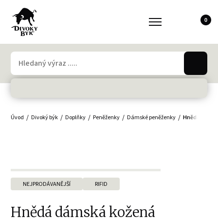
0
Úvod
Divoký býk
Doplňky
Peněženky
Dámské peněženky
Hnědá dámská
NEJPRODÁVANĚJŠÍ
RIFID
Hnědá dámská kožená