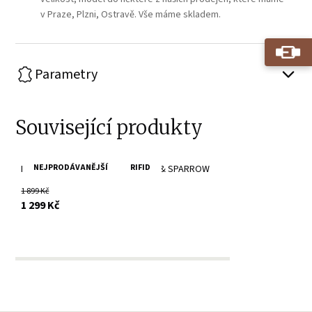
v Praze, Plzni, Ostravě. Vše máme skladem.
Parametry
Související produkty
NEJPRODÁVANĚJŠÍ
RIFID
Hnědá kožená peněženka SPIKES & SPARROW
1 899 Kč
s DPH
1 299 Kč