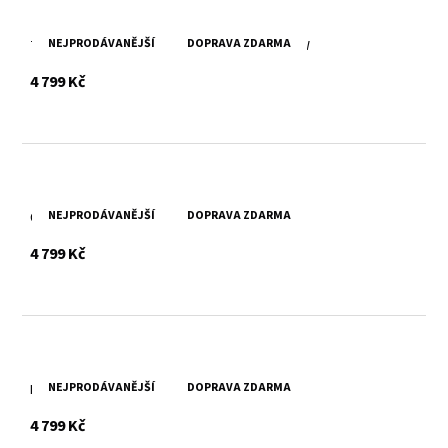
NEJPRODÁVANĚJŠÍ
DOPRAVA ZDARMA
Tmavě hnědá kožená taška SPIKES & SPARROW
s DPH
4 799 Kč
NEJPRODÁVANĚJŠÍ
DOPRAVA ZDARMA
Černá kožená taška SPIKES & SPARROW
s DPH
4 799 Kč
NEJPRODÁVANĚJŠÍ
DOPRAVA ZDARMA
Brandy kožená taška SPIKES & SPARROW
s DPH
4 799 Kč