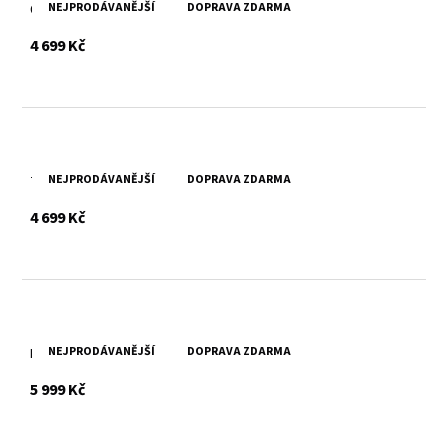
NEJPRODÁVANĚJŠÍ
DOPRAVA ZDARMA
Černá kožená taška Divoký býk
s DPH
4 699 Kč
NEJPRODÁVANĚJŠÍ
DOPRAVA ZDARMA
Tmavě hnědá kožená taška Divoký býk
s DPH
4 699 Kč
NEJPRODÁVANĚJŠÍ
DOPRAVA ZDARMA
Pánská černá kožená aktovka Divoký býk
s DPH
5 999 Kč