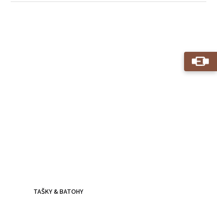
Kožené batohy.
Víc než jen doplněk
Batoh z poctivé kůže, prošitý dvojitým stehem - zvládne
všechna tvá dobrodružství.
TAŠKY & BATOHY