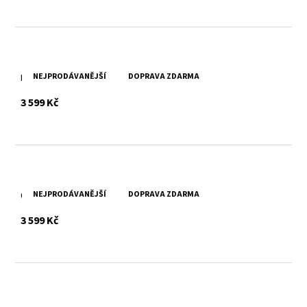
NEJPRODÁVANĚJŠÍ
DOPRAVA ZDARMA
Hnědá kožená taška Divoký býk
s DPH
3 599 Kč
NEJPRODÁVANĚJŠÍ
DOPRAVA ZDARMA
Černá kožená taška Divoký býk
s DPH
3 599 Kč