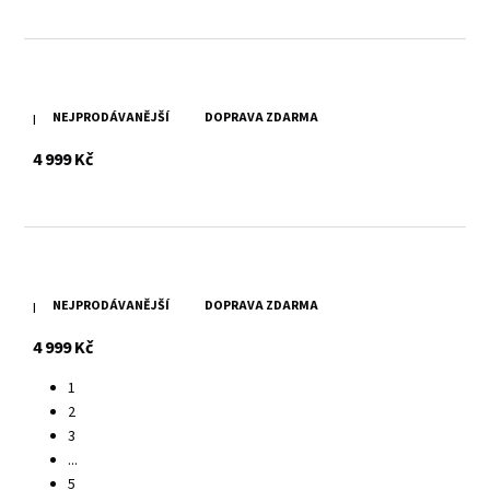
NEJPRODÁVANĚJŠÍ
DOPRAVA ZDARMA
Hnědá kožená taška SPIKES & SPARROW
s DPH
4 999 Kč
NEJPRODÁVANĚJŠÍ
DOPRAVA ZDARMA
Brandy kožená taška SPIKES & SPARROW
s DPH
4 999 Kč
1
2
3
...
5