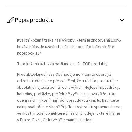
Popis produktu
Play
Kvalitní kožená taška naší výroby, která je zhotovená 100%
hovězí kůže. Je uzavíratelná na klopou. Do tašky vložíte
notebook 13"
Tato kožená aktovka patří mezi naše TOP produkty
Proč aktovku od nás? Obchodujeme v tomto oboru již
od roku 1992 a jsme přesvědčeni, že u těchto produktů je
absolutně nejlepší poměr cena/výkon. Nejlepší zipy, druky,
karabiny, podšívky, perfektně vyčiněná lícová kůže. Toto
ocení všichni, kteří mají rádi opravdovou kvalitu. Nechcete
nakupovat přes e-shop? Přijďte si vybrat tu správnou barvu,
velikost, model do některé z našich prodejen, které máme
v Praze, Plzni, Ostravě. Vše máme skladem.