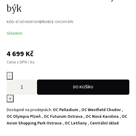
býk
KÓD:
8718749087030
VÝROBCE:
DIVOKÝ-BÝK
Skladem
4 699
Kč
Cena s DPH / ks
-
DO KOŠÍKU
+
Dostupné na prodejnách:
OC Palladium
,
OC Westfield Chodov
,
OC Olympia Plzeň
,
OC Futurum Ostrava
,
OC Nová Karolina
,
OC
Avion Shopping Park Ostrava
,
OC Letňany
,
Centrální sklad