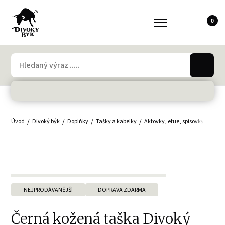
0
Úvod
Divoký býk
Doplňky
Tašky a kabelky
Aktovky, etue, spisovky
Tašk
NEJPRODÁVANĚJŠÍ
DOPRAVA ZDARMA
Černá kožená taška Divoký