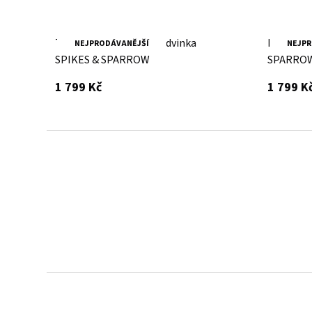
Tmavě hnědá kožená ledvinka
Brandy k
NEJPRODÁVANĚJŠÍ
NEJPR
SPIKES & SPARROW
SPARRO
s DPH
1 799 Kč
1 799 K
Kožené batohy.
Víc než jen doplněk
Batoh z poctivé kůže, prošitý dvojitým stehem -
zvládne všechna tvá dobrodružství.