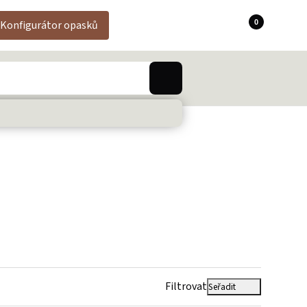
0
Konfigurátor opasků
Filtrovat
Seřadit