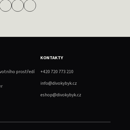
KONTAKTY
ivotního prostředí
+420 720 773 210
info@divokybyk.cz
er
eshop@divokybyk.cz