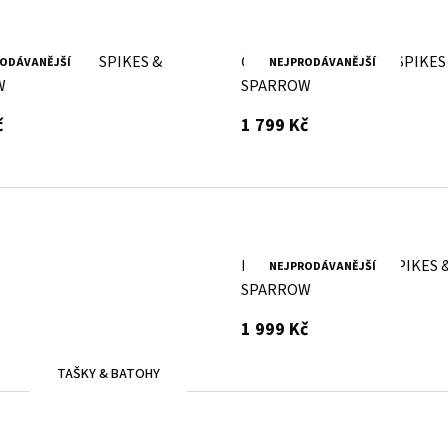
ožená ledvinka SPIKES &
Černá kožená ledvinka SPIKES
ODÁVANĚJŠÍ
NEJPRODÁVANĚJŠÍ
W
SPARROW
s DPH
s DPH
č
1 799 Kč
Brandy kožený batoh SPIKES 
NEJPRODÁVANĚJŠÍ
SPARROW
s DPH
1 999 Kč
TAŠKY & BATOHY