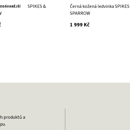
žená ledvinka SPIKES &
Černá kožená ledvinka SPIKES
ODÁVANĚJŠÍ
W
SPARROW
s DPH
s DPH
č
1 999 Kč
ch produktů a
pu.