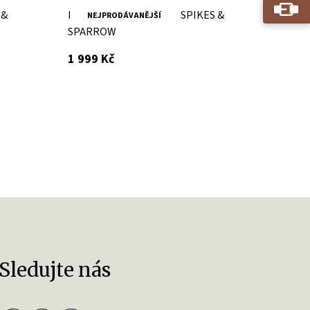
 &
Brandy kožená ledvinka SPIKES &
NEJPRODÁVANĚJŠÍ
SPARROW
s DPH
1 999 Kč
Sledujte nás