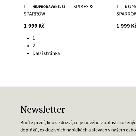
Brandy kožená ledvinka SPIKES &
Hnědá ko
NEJPRODÁVANĚJŠÍ
NEJPR
SPARROW
SPARRO
s DPH
1 999 Kč
1 999 K
1
2
Další stránka
Newsletter
Buďte první, kdo se dozví, co je nového v oblasti kožený
doplňků, exkluzivních nabídkách a slevách v našem esho