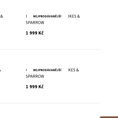
 &
Hnědý kožený batoh SPIKES &
NEJPRODÁVANĚJŠÍ
SPARROW
s DPH
1 999 Kč
&
Černý kožený batoh SPIKES &
NEJPRODÁVANĚJŠÍ
SPARROW
s DPH
1 999 Kč