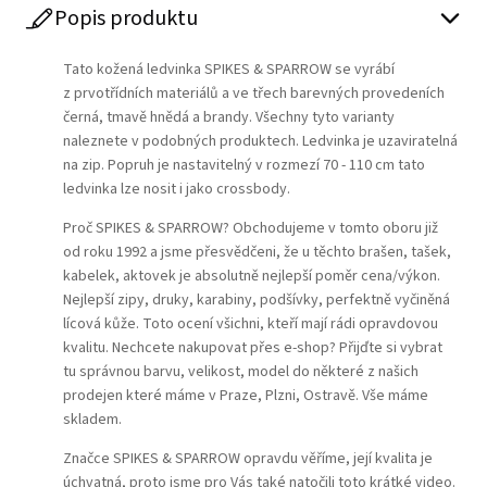
Popis produktu
Tato kožená ledvinka SPIKES & SPARROW se vyrábí
z prvotřídních materiálů a ve třech barevných provedeních
černá, tmavě hnědá a brandy. Všechny tyto varianty
naleznete v podobných produktech. Ledvinka je uzaviratelná
na zip. Popruh je nastavitelný v rozmezí 70 - 110 cm tato
ledvinka lze nosit i jako crossbody.
Proč SPIKES & SPARROW? Obchodujeme v tomto oboru již
od roku 1992 a jsme přesvědčeni, že u těchto brašen, tašek,
kabelek, aktovek je absolutně nejlepší poměr cena/výkon.
Nejlepší zipy, druky, karabiny, podšívky, perfektně vyčiněná
lícová kůže. Toto ocení všichni, kteří mají rádi opravdovou
kvalitu. Nechcete nakupovat přes e-shop? Přijďte si vybrat
tu správnou barvu, velikost, model do některé z našich
prodejen které máme v Praze, Plzni, Ostravě. Vše máme
skladem.
Značce SPIKES & SPARROW opravdu věříme, její kvalita je
úchvatná, proto jsme pro Vás také natočili toto krátké video.