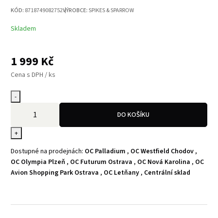
KÓD:
8718749082752
VÝROBCE:
SPIKES & SPARROW
Skladem
1 999
Kč
Cena s DPH / ks
-
DO KOŠÍKU
+
Dostupné na prodejnách:
OC Palladium
,
OC Westfield Chodov
,
OC Olympia Plzeň
,
OC Futurum Ostrava
,
OC Nová Karolina
,
OC
Avion Shopping Park Ostrava
,
OC Letňany
,
Centrální sklad