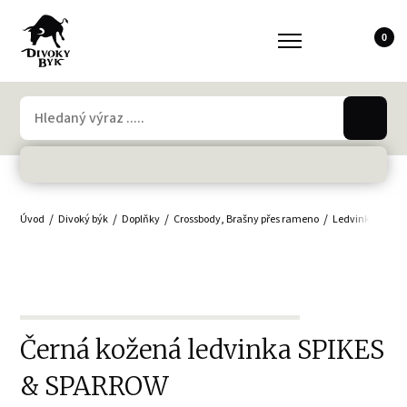
0
Úvod
Divoký býk
Doplňky
Crossbody, Brašny přes rameno
Ledvinky
Dám
Černá kožená ledvinka SPIKES
& SPARROW