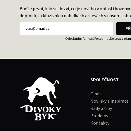
Buďte první, kdo se dozví, co je nového v oblasti kožený
doplňků, exkluzivních nabídkách a slevách v našem esho
PŘ
Odesláním formuláře souhlasíte se
zásadam
SPOLEČNOST
O nás
Novinky a inspirace
Rady a tipy
Prodejny
Kontakty