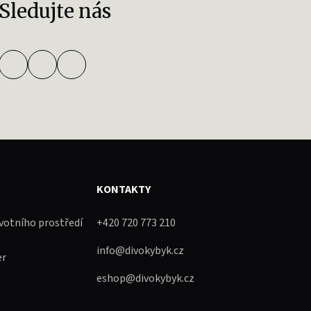
Sledujte nás
KONTAKTY
ivotního prostředí
+420 720 773 210
info@divokybyk.cz
er
eshop@divokybyk.cz