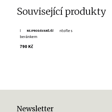
Související produkty
Kožené šedé domácí pantofle s
NEJPRODÁVANĚJŠÍ
beránkem
s DPH
790 Kč
Newsletter