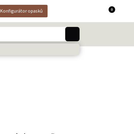
0
Konfigurátor opasků