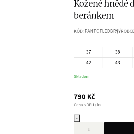
Kožené hnědé d
beránkem
KÓD:
PANTOFLEDBR
VÝROBCE
37
38
42
43
Skladem
790
Kč
Cena s DPH / ks
-