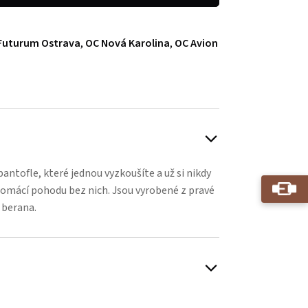
Futurum Ostrava
,
OC Nová Karolina
,
OC Avion
antofle, které jednou vyzkoušíte a už si nikdy
omácí pohodu bez nich. Jsou vyrobené z pravé
z berana.