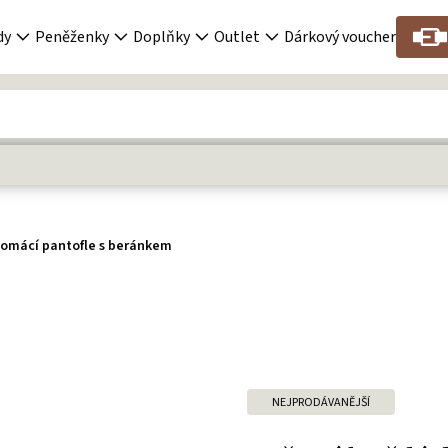
dy
Peněženky
Doplňky
Outlet
Dárkový voucher
omácí pantofle s beránkem
NEJPRODÁVANĚJŠÍ