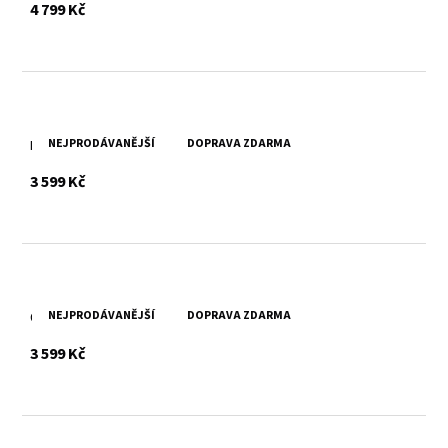
s DPH
4 799 Kč
NEJPRODÁVANĚJŠÍ
DOPRAVA ZDARMA
Hnědá kožená taška Divoký býk
s DPH
3 599 Kč
NEJPRODÁVANĚJŠÍ
DOPRAVA ZDARMA
Černá kožená taška Divoký býk
s DPH
3 599 Kč