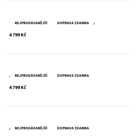
NEJPRODÁVANĚJŠÍ
DOPRAVA ZDARMA
Tmavě hnědá kožená taška SPIKES & SPARROW
s DPH
4 799 Kč
NEJPRODÁVANĚJŠÍ
DOPRAVA ZDARMA
Černá kožená taška SPIKES & SPARROW
s DPH
4 799 Kč
NEJPRODÁVANĚJŠÍ
DOPRAVA ZDARMA
Brandy kožená taška SPIKES & SPARROW