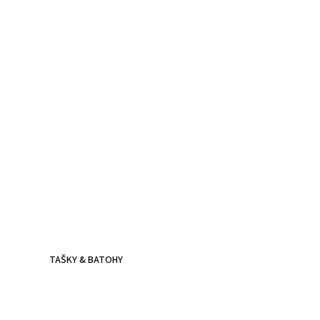
Kožené batohy.
Víc než jen doplněk
Batoh z poctivé kůže, prošitý dvojitým stehem - zvládne
všechna tvá dobrodružství.
TAŠKY & BATOHY