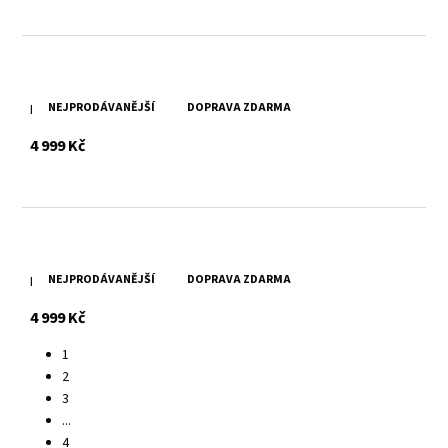
NEJPRODÁVANĚJŠÍ
DOPRAVA ZDARMA
Hnědá kožená taška SPIKES & SPARROW
s DPH
4 999 Kč
NEJPRODÁVANĚJŠÍ
DOPRAVA ZDARMA
Brandy kožená taška SPIKES & SPARROW
s DPH
4 999 Kč
1
2
3
...
4