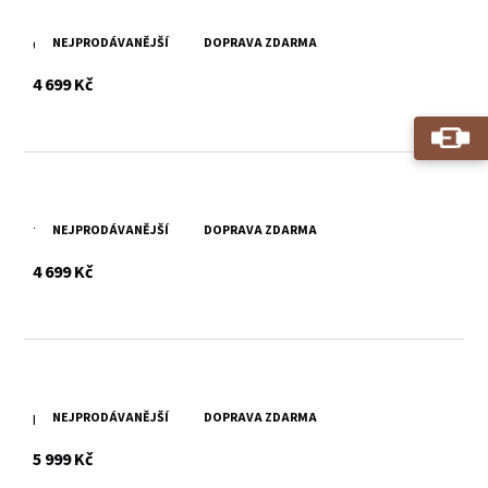
NEJPRODÁVANĚJŠÍ
DOPRAVA ZDARMA
Černá kožená taška Divoký býk
s DPH
4 699 Kč
NEJPRODÁVANĚJŠÍ
DOPRAVA ZDARMA
Tmavě hnědá kožená taška Divoký býk
s DPH
4 699 Kč
NEJPRODÁVANĚJŠÍ
DOPRAVA ZDARMA
Pánská černá kožená aktovka Divoký býk
s DPH
5 999 Kč