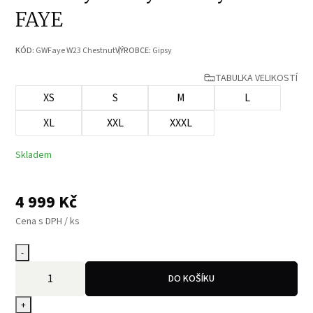
FAYE
KÓD:
GWFaye W23 Chestnut
VÝROBCE:
Gipsy
TABULKA VELIKOSTÍ
XS
S
M
L
XL
XXL
XXXL
Skladem
4 999
Kč
Cena s DPH / ks
-
DO KOŠÍKU
+