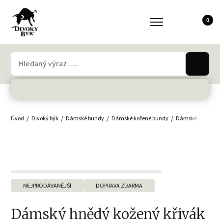
0
Úvod
Divoký býk
Dámské bundy
Dámské kožené bundy
Dámské křiváky
NEJPRODÁVANĚJŠÍ
DOPRAVA ZDARMA
Dámský hnědý kožený křivák