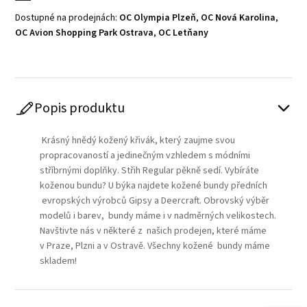
Dostupné na prodejnách:
OC Olympia Plzeň
,
OC Nová Karolina
,
OC Avion Shopping Park Ostrava
,
OC Letňany
Popis produktu
Krásný hnědý kožený křivák, který zaujme svou
propracovaností a jedinečným vzhledem s módními
stříbrnými doplňky. Střih Regular pěkně sedí. Vybíráte
koženou bundu? U býka najdete kožené bundy předních
evropských výrobců Gipsy a Deercraft. Obrovský výběr
modelů i barev, bundy máme i v nadměrných velikostech.
Navštivte nás v některé z našich prodejen, které máme
v Praze, Plzni a v Ostravě. Všechny kožené bundy máme
skladem!