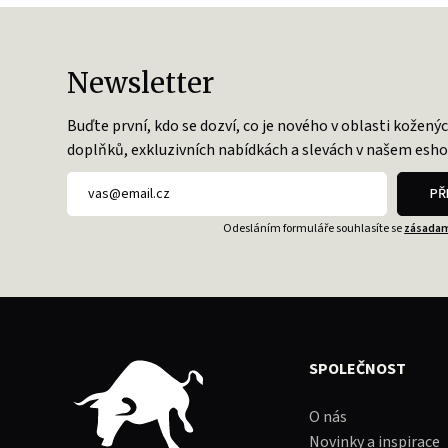
Newsletter
Buďte první, kdo se dozví, co je nového v oblasti kožený
doplňků, exkluzivních nabídkách a slevách v našem esho
PŘ
Odesláním formuláře souhlasíte se
zásadam
SPOLEČNOST
O nás
Novinky a inspirace