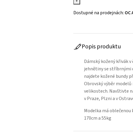
+
Dostupné na prodejnách:
OC 
Popis produktu
Dámský kožený křivák v 
jehnětiny se stříbrnými
najdete kožené bundy př
Obrovský výběr modelů 
velikostech. Navštivte 
v Praze, Plzni a v Ostr
Modelka má oblečenou kož
170cm a 55kg