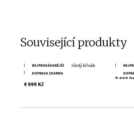
Související produkty
Dámský kožený stříbrnošedý křivák
Dámský č
NEJPRODÁVANĚJŠÍ
NEJPR
MWPasja
DOPRAVA ZDARMA
DOPR
4 999 K
s DPH
4 999 Kč