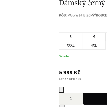
Dámský černý 
KÓD:
PGG W14 Black
VÝROBCE
S
M
XXXL
4XL
Skladem
5 999
Kč
Cena s DPH / ks
-