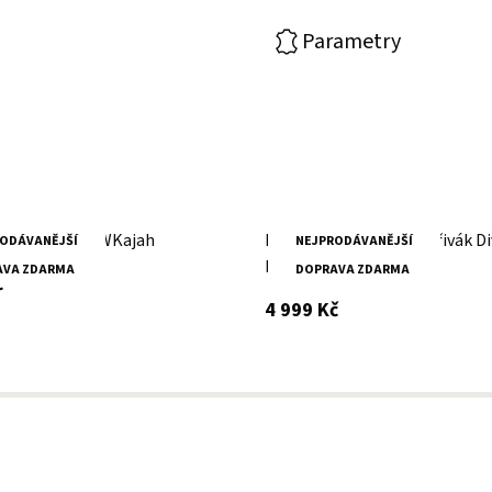
Parametry
erný křivák MWKajah
Dámský černý kožený křivák D
ODÁVANĚJŠÍ
NEJPRODÁVANĚJŠÍ
býk GGPIPER
AVA ZDARMA
DOPRAVA ZDARMA
s DPH
č
s DPH
4 999 Kč