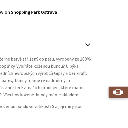
Avion Shopping Park Ostrava
černé barvě střižený do pasu, vyrobený ze 100%
 doplňky. Vybíráte koženou bundu? U býka
edních evropských výrobců Gipsy a Derrcraft.
i barev, bundy máme i v nadměrných
nás v některé z našich prodejen, které máme
avě. Všechny kožené bundy máme skladem!
enou bundu ve velikosti S a její míry jsou