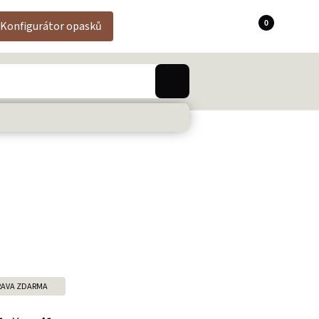
0
Konfigurátor opasků
AVA ZDARMA