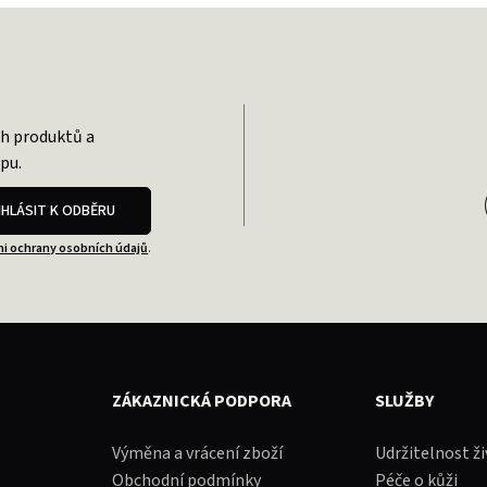
ch produktů a
pu.
IHLÁSIT K ODBĚRU
i ochrany osobních údajů
.
ZÁKAZNICKÁ PODPORA
SLUŽBY
Výměna a vrácení zboží
Udržitelnost ž
Obchodní podmínky
Péče o kůži