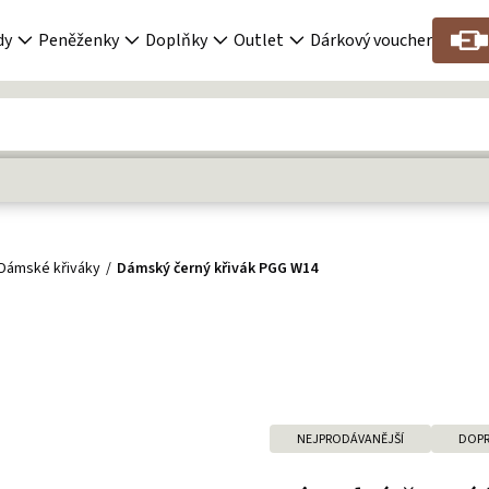
dy
Peněženky
Doplňky
Outlet
Dárkový voucher
Dámské křiváky
Dámský černý křivák PGG W14
NEJPRODÁVANĚJŠÍ
DOPR