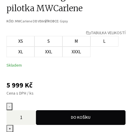
pilotka MWCarlene
KÓD:
MWCarlene DB VBlk
VÝROBCE:
Gipsy
TABULKA VELIKOSTÍ
XS
S
M
L
XL
XXL
XXXL
Skladem
5 999
Kč
Cena s DPH / ks
-
DO KOŠÍKU
+