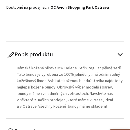
Dostupné na prodejnách:
OC Avion Shopping Park Ostrava
Play
Popis produktu
Dámská kožená pilotka MWCarlene. Střih Regular pěkně sedí.
Tato bunda je vyrobena ze 100% jehnětiny, má odnímatelný
kožešinový límec. Vybíráte koženou bundu? U býka najdete ty
nejlepší kožené bundy. Obrovský výběr modelů i barev,
bundy máme i v nadměrných velikostech. Navštivte nás
v některé z našich prodejen, které máme v Praze, Plzni
a v Ostravě. Všechny kožené bundy máme skladem!