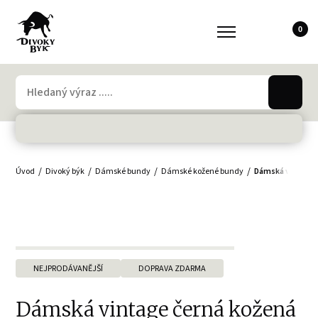
0
Úvod
Divoký býk
Dámské bundy
Dámské kožené bundy
Dámská vintage 
NEJPRODÁVANĚJŠÍ
DOPRAVA ZDARMA
Dámská vintage černá kožená