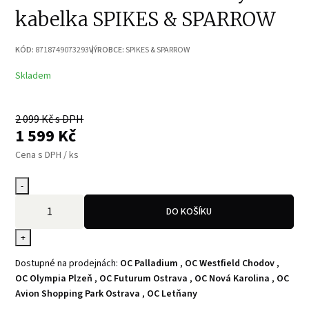
kabelka SPIKES & SPARROW
KÓD:
8718749073293
VÝROBCE:
SPIKES & SPARROW
Skladem
2 099
Kč s DPH
1 599
Kč
Cena s DPH / ks
-
DO KOŠÍKU
+
Dostupné na prodejnách:
OC Palladium
,
OC Westfield Chodov
,
OC Olympia Plzeň
,
OC Futurum Ostrava
,
OC Nová Karolina
,
OC
Avion Shopping Park Ostrava
,
OC Letňany