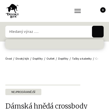
0
Úvod
Divoký býk
Doplňky
Outlet
Doplňky
Tašky a kabelky
Crossbody,
NEJPRODÁVANĚJŠÍ
Dámská hnědá crossbody