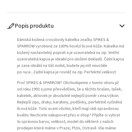
Popis produktu
Dámská kožená crossbody kabelka značky SPIKES &
SPARROW vyrobená ze 100% hovězí lícové kůže. Kabelka má
kožený nastavitelný popruh a je uzaviratelná na zip. Vnitřní
uzaviratelná kapsa je idealní pro uložení dokladů. Čelní kapsa
je zase ideální na Váš mobil, budete jej mít neustále
po ruce...Zadní kapsa je rovněž na zip. Perfektní velikost.
Proč SPIKES & SPARROW? Obchodujeme v tomto oboru již
od roku 1992 a jsme přesvědčeni, že u těchto brašen, tašek,
kabelek, aktovek je absolutně nejlepší poměr cena/výkon.
Nejlepší zipy, druky, karabiny, podšívky, perfektně vyčiněná
lícová kůže. Toto ocení všichni, kteří mají rádi opravdovou
kvalitu. Nechcete nakupovat přes e-shop? Přijďte si vybrat
tu správnou barvu, velikost, model do některé z našich
prodejen které máme v Praze, Plzni, Ostravě. Vše máme