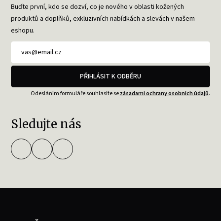
Buďte první, kdo se dozví, co je nového v oblasti kožených
produktů a doplňků, exkluzivních nabídkách a slevách v našem
eshopu.
PŘIHLÁSIT K ODBĚRU
Odesláním formuláře souhlasíte se
zásadami ochrany osobních údajů
.
Sledujte nás