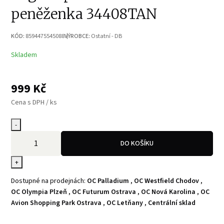
peněženka 34408TAN
KÓD:
8594475545088
VÝROBCE:
Ostatní - DB
Skladem
999
Kč
Cena s DPH / ks
-
DO KOŠÍKU
+
Dostupné na prodejnách:
OC Palladium
,
OC Westfield Chodov
,
OC Olympia Plzeň
,
OC Futurum Ostrava
,
OC Nová Karolina
,
OC
Avion Shopping Park Ostrava
,
OC Letňany
,
Centrální sklad