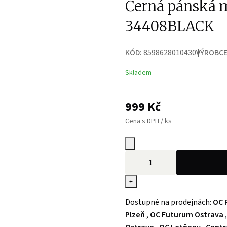
Černá pánská 
34408BLACK
KÓD:
8598628010430
VÝROBCE
Skladem
999
Kč
Cena s DPH / ks
-
+
Dostupné na prodejnách:
OC 
Plzeň
,
OC Futurum Ostrava