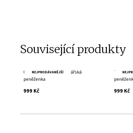
Související produkty
Cognac pánská motorkářská
Tmavě hn
NEJPRODÁVANĚJŠÍ
NEJPR
peněženka
peněžen
s DPH
s
999 Kč
999 Kč