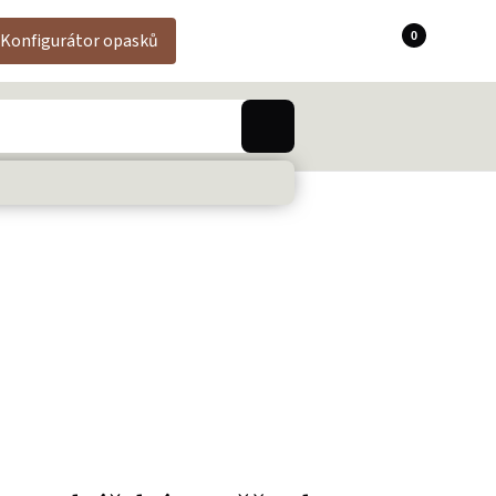
0
Konfigurátor opasků