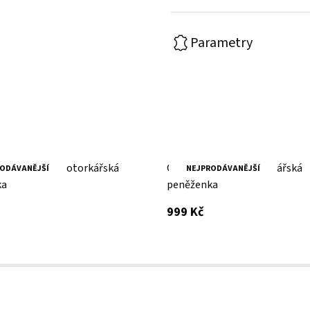
Parametry
ědá pánská motorkářská
Cognac pánská motorkářská
ODÁVANĚJŠÍ
NEJPRODÁVANĚJŠÍ
ka
peněženka
 DPH
s DPH
999 Kč