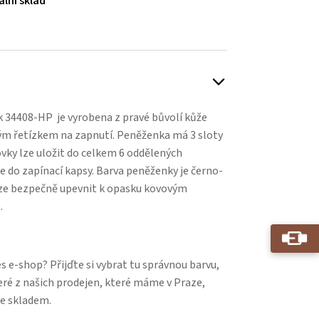
ální sklad
 34408-HP je vyrobena z pravé bůvolí kůže
m řetízkem na zapnutí. Peněženka má 3 sloty
ovky lze uložit do celkem 6 oddělených
e do zapínací kapsy. Barva peněženky je černo-
lze bezpečně upevnit k opasku kovovým
.
 e-shop? Přijďte si vybrat tu správnou barvu,
eré z našich prodejen, které máme v Praze,
e skladem.