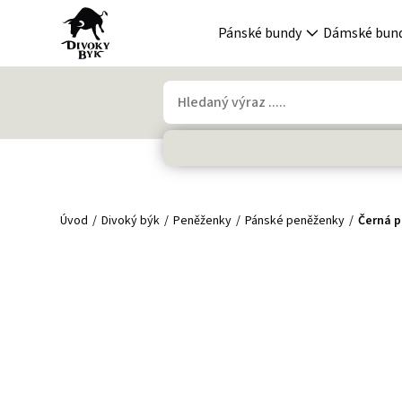
Pánské bundy
Dámské bun
Úvod
Divoký býk
Peněženky
Pánské peněženky
Černá 