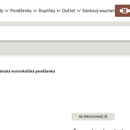
dy
Peněženky
Doplňky
Outlet
Dárkový voucher
pánská motorkářská peněženka
NEJPRODÁVANĚJŠÍ