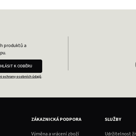
ch produktů a
pu.
IHLÁSIT K ODBĚRU
i ochrany osobních údajů
.
ZÁKAZNICKÁ PODPORA
SLUŽBY
Výměna a vrácení zboží
Udržitelnost ž