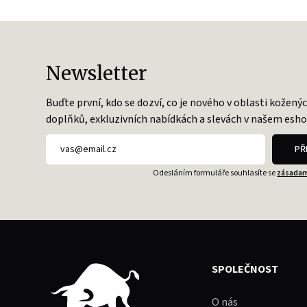
Newsletter
Buďte první, kdo se dozví, co je nového v oblasti kožený
doplňků, exkluzivních nabídkách a slevách v našem esho
PŘ
Odesláním formuláře souhlasíte se
zásadam
SPOLEČNOST
O nás