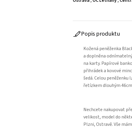
Ostrava
,
OC Letňany
,
Centr
Popis produktu
Kožená peněženka Black
a doplněna odnímatelný
na karty. Papírové bank
přihrádek a kovové minc
šedá. Celou peněženku 
řetízkem dlouhým 46cm
Nechcete nakupovat přes
velikost, model do někt
Plzni, Ostravě. Vše mám