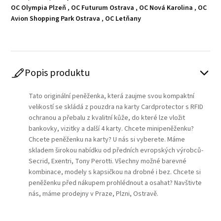
OC Olympia Plzeň
,
OC Futurum Ostrava
,
OC Nová Karolina
,
OC
Avion Shopping Park Ostrava
,
OC Letňany
Popis produktu
Tato originální peněženka, která zaujme svou kompaktní
velikostí se skládá z pouzdra na karty Cardprotector s RFID
ochranou a přebalu z kvalitní kůže, do které lze vložit
bankovky, vizitky a další 4 karty. Chcete minipeněženku?
Chcete peněženku na karty? U nás si vyberete. Máme
skladem širokou nabídku od předních evropských výrobců-
Secrid, Exentri, Tony Perotti. Všechny možné barevné
kombinace, modely s kapsičkou na drobné i bez. Chcete si
peněženku před nákupem prohlédnout a osahat? Navštivte
nás, máme prodejny v Praze, Plzni, Ostravě.