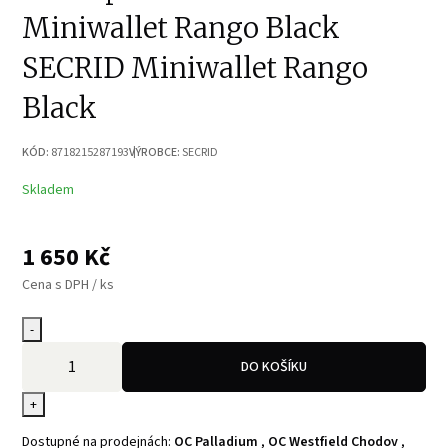
Miniwallet Rango Black
SECRID Miniwallet Rango
Black
KÓD:
8718215287193
VÝROBCE:
SECRID
Skladem
1 650
Kč
Cena s DPH / ks
-
DO KOŠÍKU
+
Dostupné na prodejnách:
OC Palladium
,
OC Westfield Chodov
,