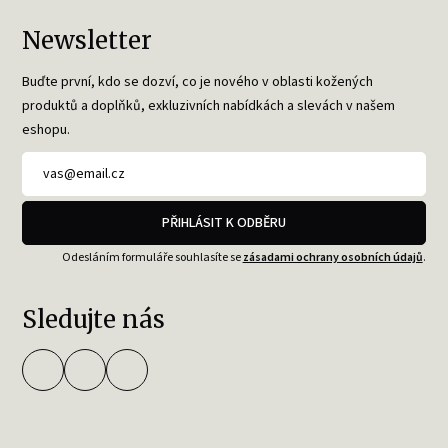
Newsletter
Buďte první, kdo se dozví, co je nového v oblasti kožených
produktů a doplňků, exkluzivních nabídkách a slevách v našem
eshopu.
PŘIHLÁSIT K ODBĚRU
Odesláním formuláře souhlasíte se
zásadami ochrany osobních údajů
.
Sledujte nás