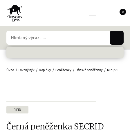
0
Úvod
Divoký býk
Doplňky
Peněženky
Pánské peněženky
Minipeněženky,
RIFID
Černá peněženka SECRID