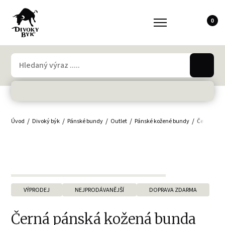
0
Úvod
Divoký býk
Pánské bundy
Outlet
Pánské kožené bundy
Černá pán
VÝPRODEJ
NEJPRODÁVANĚJŠÍ
DOPRAVA ZDARMA
Černá pánská kožená bunda