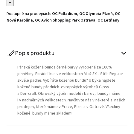
+
Dostupné na prodejnách:
OC Palladium
,
OC Olympia Plzeň
,
OC
Nová Karolina
,
OC Avion Shopping Park Ostrava
,
OC Letňany
Popis produktu
Pánská kožená bunda černé barvy vyrobená ze 100%
jehnětiny. Parádní kus ve velikostech M až 3XL. Střih Regular
skvěle padne. Vybíráte koženou bundu? U býka najdete
kožené bundy předních evropských výrobců Gipsy
a Derrcraft. Obrovský výběr modelů i barev, bundy máme
i v nadměrných velikostech. Navštivte nás v některé z našich
prodejen, které máme v Praze, Plzni a v Ostravě. Všechny
kožené bundy máme skladem!