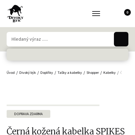
0
Úvod
Divoký býk
Doplňky
Tašky a kabelky
Shopper
Kabelky
Černá ko
DOPRAVA ZDARMA
Černá kožená kabelka SPIKES