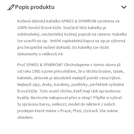
Popis produktu
Kožená dámská kabelka SPIKES & SPARROW vyrobena ze
100% hovězí lícové kůže. Součástí této kabelky je
odnímatelný, nastavitelný kožený popruh na rameno. Kabelka
lze uzavřít na zip. Vnitřní zapínatelná kapsa na zip je výborná
pro bezpečné nošení dokladů. Do kabelky lze vložit
dokumenty o velikosti A4.
Proč SPIKES & SPARROW? Obchodujeme v tomto oboru již
od roku 1992 a jsme přesvědčeni, že u těchto brašen, tašek,
kabelek, aktovek je absolutně nejlepší poměr cena/výkon.
Nejlepší zipy, druky, karabiny, podšívky, perfektně vyčiněná
lícová kůže. Toto ocení všichni, kteří mají rádi opravdovou
kvalitu. Nechcete nakupovat přes e-shop? Přijďte si vybrat
tu správnou barvu, velikost, model do některé z našich
prodejen které máme v Praze, Plzni, Ostravě. Vše máme
skladem.