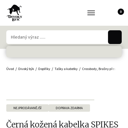
0
Úvod
Divoký býk
Doplňky
Tašky a kabelky
Crossbody, Brašny přes rameno
NEJPRODÁVANĚJŠÍ
DOPRAVA ZDARMA
Černá kožená kabelka SPIKES