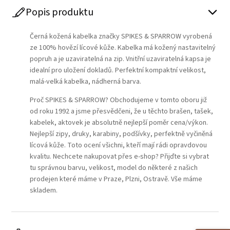
Popis produktu
Černá kožená kabelka značky SPIKES & SPARROW vyrobená
ze 100% hovězí lícové kůže. Kabelka má kožený nastavitelný
popruh a je uzaviratelná na zip. Vnitřní uzaviratelná kapsa je
idealní pro uložení dokladů. Perfektní kompaktní velikost,
malá-velká kabelka, nádherná barva.
Proč SPIKES & SPARROW? Obchodujeme v tomto oboru již
od roku 1992 a jsme přesvědčeni, že u těchto brašen, tašek,
kabelek, aktovek je absolutně nejlepší poměr cena/výkon.
Nejlepší zipy, druky, karabiny, podšívky, perfektně vyčiněná
lícová kůže. Toto ocení všichni, kteří mají rádi opravdovou
kvalitu. Nechcete nakupovat přes e-shop? Přijďte si vybrat
tu správnou barvu, velikost, model do některé z našich
prodejen které máme v Praze, Plzni, Ostravě. Vše máme
skladem.