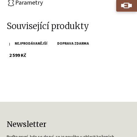
Parametry
Související produkty
NEJPRODÁVANĚJŠÍ
DOPRAVA ZDARMA
Hnědá kožená kabelka SPIKES & SPARROW
s DPH
2 599 Kč
Newsletter
Buďte první, kdo se dozví, co je nového v oblasti kožených