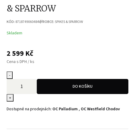
& SPARROW
KÓD:
8718749060484
VÝROBCE:
SPIKES & SPARROW
Skladem
2 599
Kč
Cena s DPH / ks
-
DO KOŠÍKU
+
Dostupné na prodejnách:
OC Palladium
,
OC Westfield Chodov