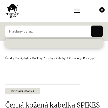
0
Úvod
Divoký býk
Doplňky
Tašky a kabelky
Crossbody, Brašny přes rameno
DOPRAVA ZDARMA
Černá kožená kabelka SPIKES