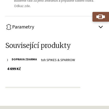
Budeme rádi za jeho zhlédnutí a případné sdílení videa.
Odkaz zde.
Parametry
Související produkty
DOPRAVA ZDARMA
Hnědá kožená taška/batoh SPIKES & SPARROW
s DPH
4 699 Kč