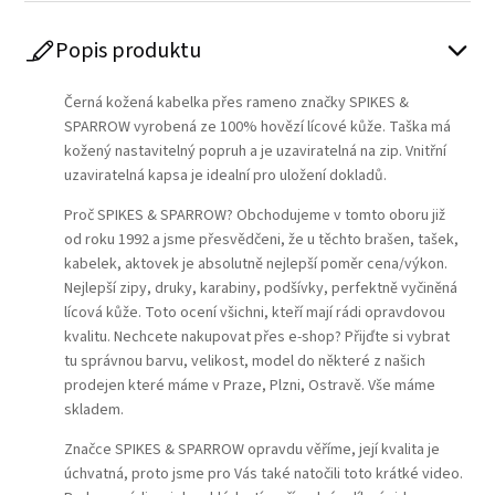
Popis produktu
Černá kožená kabelka přes rameno značky SPIKES &
SPARROW vyrobená ze 100% hovězí lícové kůže. Taška má
kožený nastavitelný popruh a je uzaviratelná na zip. Vnitřní
uzaviratelná kapsa je idealní pro uložení dokladů.
Proč SPIKES & SPARROW? Obchodujeme v tomto oboru již
od roku 1992 a jsme přesvědčeni, že u těchto brašen, tašek,
kabelek, aktovek je absolutně nejlepší poměr cena/výkon.
Nejlepší zipy, druky, karabiny, podšívky, perfektně vyčiněná
lícová kůže. Toto ocení všichni, kteří mají rádi opravdovou
kvalitu. Nechcete nakupovat přes e-shop? Přijďte si vybrat
tu správnou barvu, velikost, model do některé z našich
prodejen které máme v Praze, Plzni, Ostravě. Vše máme
skladem.
Značce SPIKES & SPARROW opravdu věříme, její kvalita je
úchvatná, proto jsme pro Vás také natočili toto krátké video.