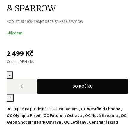
& SPARROW
KÓD:
8718749084220
VÝROBCE:
SPIKES & SPARROW
Skladem
2 499
Kč
Cena s DPH / ks
-
DO KOŠÍKU
+
Dostupné na prodejnách:
OC Palladium
,
OC Westfield Chodov
,
OC Olympia Plzeň
,
OC Futurum Ostrava
,
OC Nová Karolina
,
OC
Avion Shopping Park Ostrava
,
OC Letňany
,
Centrální sklad