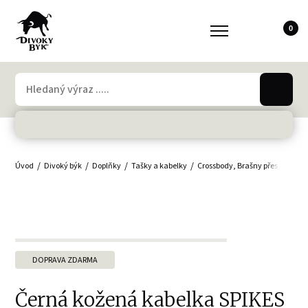
0
Úvod
Divoký býk
Doplňky
Tašky a kabelky
Crossbody, Brašny přes rameno
DOPRAVA ZDARMA
Černá kožená kabelka SPIKES