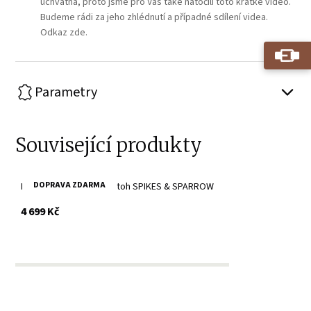
úchvatná, proto jsme pro Vás také natočili toto krátké video.
Budeme rádi za jeho zhlédnutí a případné sdílení videa.
Odkaz zde.
Parametry
Související produkty
DOPRAVA ZDARMA
Hnědá kožená taška/batoh SPIKES & SPARROW
s DPH
4 699 Kč