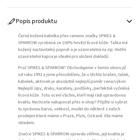
Popis produktu
Černá kožená kabelka přes rameno značky SPIKES &
SPARROW vyrobená ze 100% hovězí lícové kůže. Taška má
kožený nastavitelný popruh a je uzaviratelná na zip. Vnitřní
uzaviratelná kapsa je idealní pro uložení dokladů.
Proč SPIKES & SPARROW? Obchodujeme v tomto oboru již
od roku 1992 a jsme přesvědčeni, že u těchto brašen, tašek,
kabelek, aktovek je absolutně nejlepší poměr cena/výkon.
Nejlepší zipy, druky, karabiny, podšívky, perfektně vyčiněná
lícová kůže. Toto ocení všichni, kteří mají rádi opravdovou
kvalitu. Nechcete nakupovat přes e-shop? Přijďte si vybrat
tu správnou barvu, velikost, model do některé z našich
prodejen které máme v Praze, Plzni, Ostravě. Vše máme
skladem.
Značce SPIKES & SPARROW opravdu věříme, její kvalita je