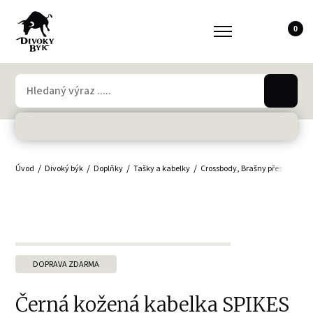
0
Úvod
Divoký býk
Doplňky
Tašky a kabelky
Crossbody, Brašny přes rameno
DOPRAVA ZDARMA
Černá kožená kabelka SPIKES