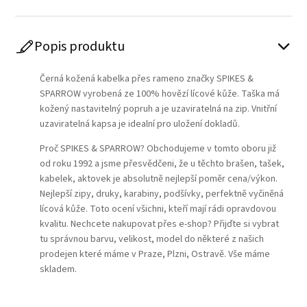
Popis produktu
Černá kožená kabelka přes rameno značky SPIKES &
SPARROW vyrobená ze 100% hovězí lícové kůže. Taška má
kožený nastavitelný popruh a je uzaviratelná na zip. Vnitřní
uzaviratelná kapsa je idealní pro uložení dokladů.
Proč SPIKES & SPARROW? Obchodujeme v tomto oboru již
od roku 1992 a jsme přesvědčeni, že u těchto brašen, tašek,
kabelek, aktovek je absolutně nejlepší poměr cena/výkon.
Nejlepší zipy, druky, karabiny, podšívky, perfektně vyčiněná
lícová kůže. Toto ocení všichni, kteří mají rádi opravdovou
kvalitu. Nechcete nakupovat přes e-shop? Přijďte si vybrat
tu správnou barvu, velikost, model do některé z našich
prodejen které máme v Praze, Plzni, Ostravě. Vše máme
skladem.