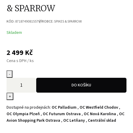
& SPARROW
KÓD:
8718749081557
VÝROBCE:
SPIKES & SPARROW
Skladem
2 499
Kč
Cena s DPH / ks
-
DO KOŠÍKU
+
Dostupné na prodejnách:
OC Palladium
,
OC Westfield Chodov
,
OC Olympia Plzeň
,
OC Futurum Ostrava
,
OC Nová Karolina
,
OC
Avion Shopping Park Ostrava
,
OC Letňany
,
Centrální sklad