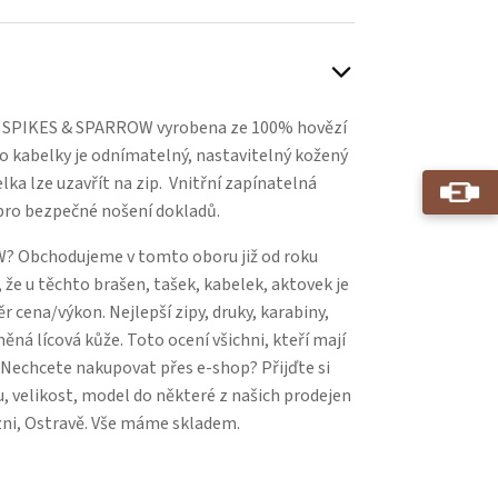
 SPIKES & SPARROW vyrobena ze 100% hovězí
to kabelky je odnímatelný, nastavitelný kožený
ka lze uzavřít na zip. Vnitřní zapínatelná
 pro bezpečné nošení dokladů.
? Obchodujeme v tomto oboru již od roku
 že u těchto brašen, tašek, kabelek, aktovek je
 cena/výkon. Nejlepší zipy, druky, karabiny,
něná lícová kůže. Toto ocení všichni, kteří mají
. Nechcete nakupovat přes e-shop? Přijďte si
, velikost, model do některé z našich prodejen
zni, Ostravě. Vše máme skladem.