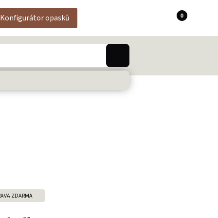
0
Konfigurátor opasků
AVA ZDARMA