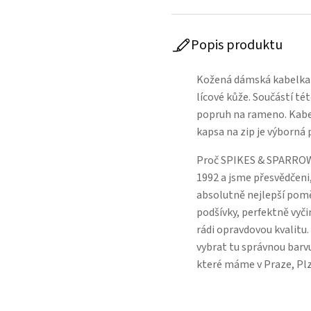
Popis produktu
Kožená dámská kabelka
lícové kůže. Součástí té
popruh na rameno. Kabel
kapsa na zip je výborná
Proč SPIKES & SPARROW
1992 a jsme přesvědčeni,
absolutně nejlepší poměr
podšívky, perfektně vyči
rádi opravdovou kvalitu
vybrat tu správnou barvu
které máme v Praze, Pl