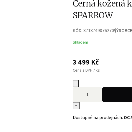
Černá kožená 
SPARROW
KÓD:
8718749076270
VÝROBCE
Skladem
3 499
Kč
Cena s DPH / ks
-
+
Dostupné na prodejnách:
OC 