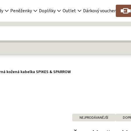
dy
Peněženky
Doplňky
Outlet
Dárkový voucher
rná kožená kabelka SPIKES & SPARROW
NEJPRODÁVANĚJŠÍ
DOPR