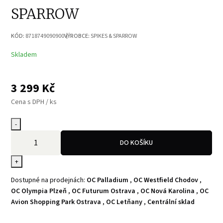
SPARROW
KÓD:
8718749090900
VÝROBCE:
SPIKES & SPARROW
Skladem
3 299
Kč
Cena s DPH / ks
-
DO KOŠÍKU
+
Dostupné na prodejnách:
OC Palladium
,
OC Westfield Chodov
,
OC Olympia Plzeň
,
OC Futurum Ostrava
,
OC Nová Karolina
,
OC
Avion Shopping Park Ostrava
,
OC Letňany
,
Centrální sklad