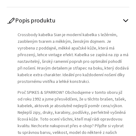
Popis produktu
Crossbody kabelka Sian je moderní kabelka s ležérním,
zaobleným tvarem a měkkým, ženským dojmem. Je
vyrobena z poddajné, měkké apačské kůže, která má
přirozený, lehce vintage efekt. Kabelka se zapíná na zip a má
nastavitelný, široký ramenní popruh pro optimální pohodlí
při nošení. Hravým detailem je střapec na boku, který dodává
kabelce extra charakter. Ideální pro každodenní nošení díky
prostornému vnitřku a lehké konstrukci.
Proč SPIKES & SPARROW? Obchodujeme v tomto oboru již
od roku 1992 a jsme přesvědčeni, že u těchto brašen, tašek,
kabelek, aktovek je absolutně nejlepší poměr cena/výkon.
Nejlepší zipy, druky, karabiny, podšívky, perfektně vyčiněná
lícová kůže. Toto ocení všichni, kteří mají rádi opravdovou
kvalitu. Nechcete nakupovat přes e-shop? Přijďte si vybrat
tu správnou barvu, velikost, model do některé z našich