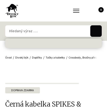
0
Úvod
Divoký býk
Doplňky
Tašky a kabelky
Crossbody, Brašny přes rameno
DOPRAVA ZDARMA
Černá kabelka SPIKES &