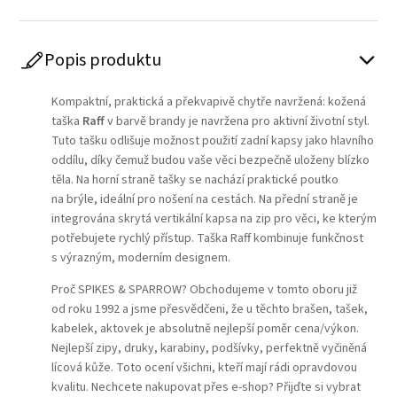
Popis produktu
Kompaktní, praktická a překvapivě chytře navržená: kožená
taška
Raff
v barvě brandy je navržena pro aktivní životní styl.
Tuto tašku odlišuje možnost použití zadní kapsy jako hlavního
oddílu, díky čemuž budou vaše věci bezpečně uloženy blízko
těla. Na horní straně tašky se nachází praktické poutko
na brýle, ideální pro nošení na cestách. Na přední straně je
integrována skrytá vertikální kapsa na zip pro věci, ke kterým
potřebujete rychlý přístup. Taška Raff kombinuje funkčnost
s výrazným, moderním designem.
Proč SPIKES & SPARROW? Obchodujeme v tomto oboru již
od roku 1992 a jsme přesvědčeni, že u těchto brašen, tašek,
kabelek, aktovek je absolutně nejlepší poměr cena/výkon.
Nejlepší zipy, druky, karabiny, podšívky, perfektně vyčiněná
lícová kůže. Toto ocení všichni, kteří mají rádi opravdovou
kvalitu. Nechcete nakupovat přes e-shop? Přijďte si vybrat