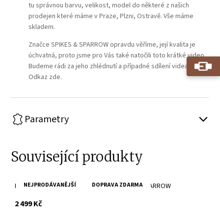
tu správnou barvu, velikost, model do některé z našich
prodejen které máme v Praze, Plzni, Ostravě. Vše máme
skladem.
Značce SPIKES & SPARROW opravdu věříme, její kvalita je
úchvatná, proto jsme pro Vás také natočili toto krátké video.
Budeme rádi za jeho zhlédnutí a případné sdílení videa.
Odkaz zde.
Parametry
Související produkty
NEJPRODÁVANĚJŠÍ
DOPRAVA ZDARMA
Hnědá kožená taška přes rameno SPIKES & SPARROW
s DPH
2 499 Kč