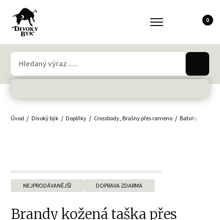
0
Úvod
Divoký býk
Doplňky
Crossbody, Brašny přes rameno
Batohy
Dáms
NEJPRODÁVANĚJŠÍ
DOPRAVA ZDARMA
Brandy kožená taška přes