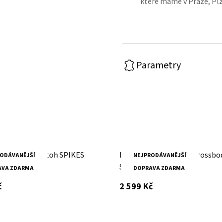
které máme v Praze, Pl
Parametry
žená taška/batoh SPIKES
Dámské tmavě hnědé crossbo
ODÁVANĚJŠÍ
NEJPRODÁVANĚJŠÍ
ROW
SPIKES & SPARROW
AVA ZDARMA
DOPRAVA ZDARMA
s DPH
s DPH
č
2 599 Kč