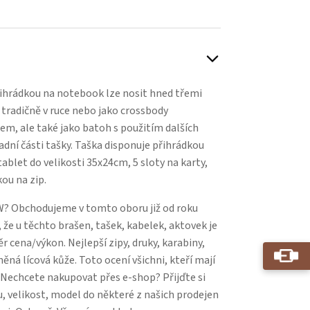
řihrádkou na notebook lze nosit hned třemi
 tradičně v ruce nebo jako crossbody
, ale také jako batoh s použitím dalších
dní části tašky. Taška disponuje přihrádkou
blet do velikosti 35x24cm, 5 sloty na karty,
ou na zip.
? Obchodujeme v tomto oboru již od roku
 že u těchto brašen, tašek, kabelek, aktovek je
 cena/výkon. Nejlepší zipy, druky, karabiny,
něná lícová kůže. Toto ocení všichni, kteří mají
. Nechcete nakupovat přes e-shop? Přijďte si
, velikost, model do některé z našich prodejen