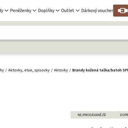
dy
Peněženky
Doplňky
Outlet
Dárkový voucher
ohy
Aktovky, etue, spisovky
Aktovky
Brandy kožená taška/batoh S
NEJPRODÁVANĚJŠÍ
DOPR