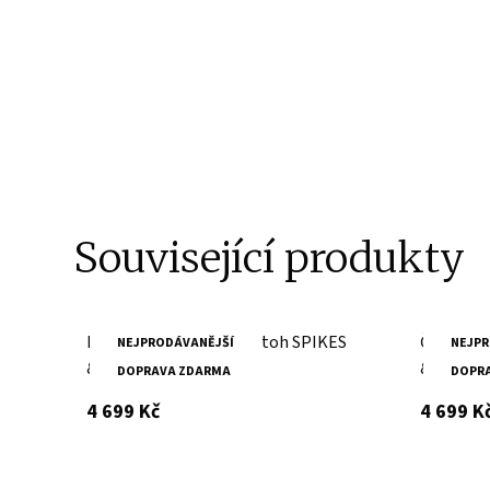
Související produkty
Hnědá kožená taška/batoh SPIKES
Černá ko
NEJPRODÁVANĚJŠÍ
NEJPR
& SPARROW
& SPAR
DOPRAVA ZDARMA
DOPR
s DPH
4 699 Kč
4 699 K