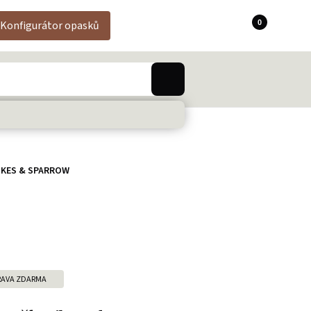
0
Konfigurátor opasků
PIKES & SPARROW
AVA ZDARMA