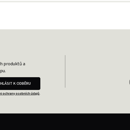
ch produktů a
pu.
IHLÁSIT K ODBĚRU
i ochrany osobních údajů
.