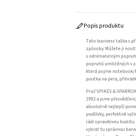
Popis produktu
Tato business taška s p
způsoby. Můžete ji nosit
s odnímatelným popruhem
popruhů umístěných v za
která pojme notebook/ta
poutka na pera, přihrádk
Proč SPIKES & SPARROW
1992 a jsme přesvědčeni,
absolutně nejlepší poměr
podšívky, perfektně vyči
rádi opravdovou kvalitu
vybrat tu správnou barvu