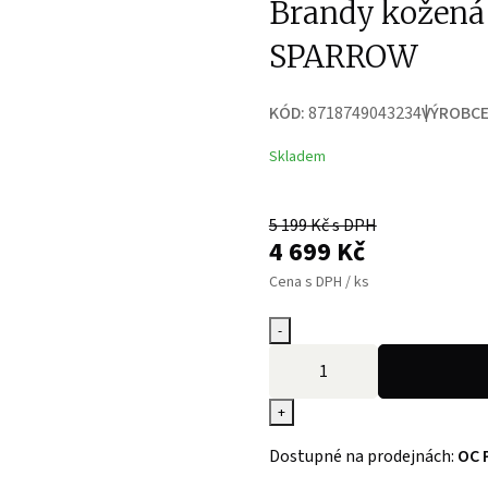
Brandy kožená
SPARROW
KÓD:
8718749043234
VÝROBCE
Skladem
5 199
Kč s DPH
4 699
Kč
Cena s DPH / ks
-
+
Dostupné na prodejnách:
OC 