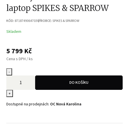
laptop SPIKES & SPARROW
KÓD:
8718749064703
VÝROBCE:
SPIKES & SPARROW
Skladem
5 799
Kč
Cena s DPH / ks
-
DO KOŠÍKU
+
Dostupné na prodejnách:
OC Nová Karolina