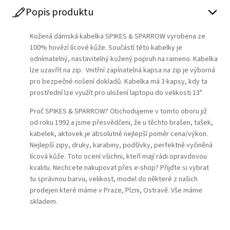
Popis produktu
Kožená dámská kabelka SPIKES & SPARROW vyrobena ze
100% hovězí lícové kůže. Součástí této kabelky je
odnímatelný, nastavitelný kožený popruh na rameno. Kabelka
lze uzavřít na zip. Vnitřní zapínatelná kapsa na zip je výborná
pro bezpečné nošení dokladů. Kabelka má 3 kapsy, kdy ta
prostřední lze využít pro uložení laptopu do velikosti 13"
Proč SPIKES & SPARROW? Obchodujeme v tomto oboru již
od roku 1992 a jsme přesvědčeni, že u těchto brašen, tašek,
kabelek, aktovek je absolutně nejlepší poměr cena/výkon.
Nejlepší zipy, druky, karabiny, podšívky, perfektně vyčiněná
lícová kůže. Toto ocení všichni, kteří mají rádi opravdovou
kvalitu. Nechcete nakupovat přes e-shop? Přijďte si vybrat
tu správnou barvu, velikost, model do některé z našich
prodejen které máme v Praze, Plzni, Ostravě. Vše máme
skladem.