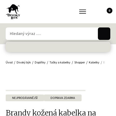
0
Úvod
Divoký býk
Doplňky
Tašky a kabelky
Shopper
Kabelky
Brandy k
NEJPRODÁVANĚJŠÍ
DOPRAVA ZDARMA
Brandy kožená kabelka na