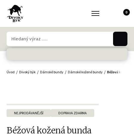
0
Úvod
Divoký býk
Dámské bundy
Dámské kožené bundy
Béžová kožená b
NEJPRODÁVANĚJŠÍ
DOPRAVA ZDARMA
Béžová kožená bunda