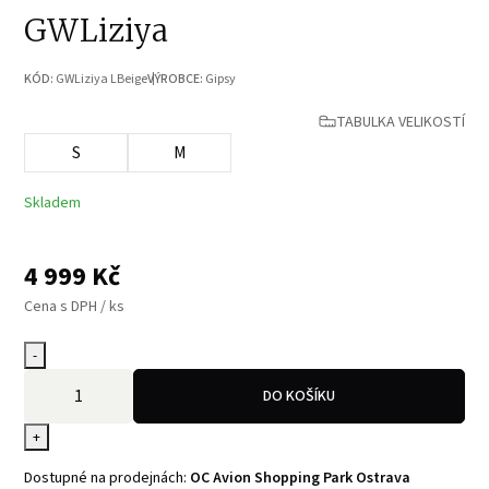
GWLiziya
KÓD:
GWLiziya LBeige
VÝROBCE:
Gipsy
TABULKA VELIKOSTÍ
S
M
Skladem
4 999
Kč
Cena s DPH / ks
-
DO KOŠÍKU
+
Dostupné na prodejnách:
OC Avion Shopping Park Ostrava