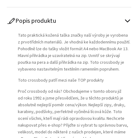
Popis produktu
Tato praktická kožená taška značky naší výroby je vyrobena
z prvotřídních materiálů. Je vhodná ke každodennímu použití.
Pohodlně lze do tašky vložit formát A4 nebo MacBook Air 13.
Hlavní přihrádka je uzavíratelná na zip. Uvnitř se skrývají
poutka na pera a další přihrádka na zip. Toto crossbody je
vybaveno nastavitelným textilním ramenním popruhem.
Toto crossbody patří mezi naše TOP produkty
Proč crossbody od nás? Obchodujeme v tomto oboru již
od roku 1992 a jsme přesvědčeni, že u těchto produktů je
absolutně nejlepší poměr cena/výkon. Nejlepší zipy, druky,
karabiny, podšívky, perfektně vyčiněná lícová kůže. Toto
ocení všichni, kteří mají rádi opravdovou kvalitu. Nechcete
nakupovat přes e-shop? Přijďte si vybrat tu správnou barvu,
velikost, model do některé z našich prodejen, které máme