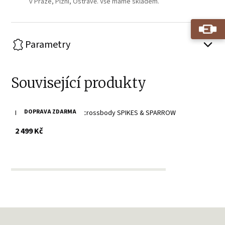
v Praze, Plzni, Ostravě. Vše máme skladem.
Parametry
Související produkty
DOPRAVA ZDARMA
Dámské černé kožené crossbody SPIKES & SPARROW
s DPH
2 499 Kč