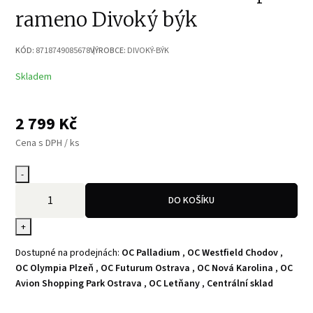
rameno Divoký býk
KÓD:
8718749085678
VÝROBCE:
DIVOKÝ-BÝK
Skladem
2 799
Kč
Cena s DPH / ks
-
DO KOŠÍKU
+
Dostupné na prodejnách:
OC Palladium
,
OC Westfield Chodov
,
OC Olympia Plzeň
,
OC Futurum Ostrava
,
OC Nová Karolina
,
OC
Avion Shopping Park Ostrava
,
OC Letňany
,
Centrální sklad