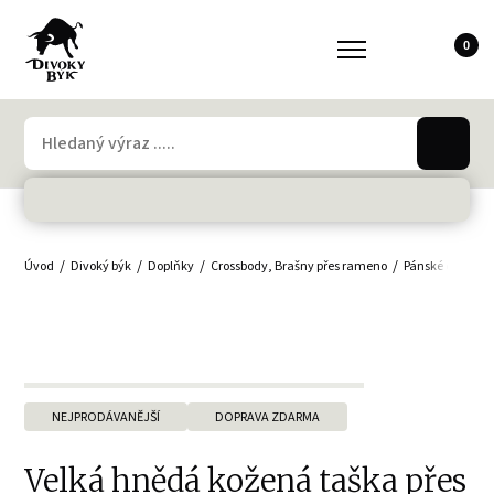
0
Úvod
Divoký býk
Doplňky
Crossbody, Brašny přes rameno
Pánské crossbo
NEJPRODÁVANĚJŠÍ
DOPRAVA ZDARMA
Velká hnědá kožená taška přes