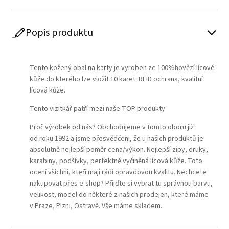
Popis produktu
Play
Tento kožený obal na karty je vyroben ze 100%hovězí lícové
kůže do kterého lze vložit 10 karet. RFID ochrana, kvalitní
lícová kůže.
Tento vizitkář patří mezi naše TOP produkty
Proč výrobek od nás? Obchodujeme v tomto oboru již
od roku 1992 a jsme přesvědčeni, že u našich produktů je
absolutně nejlepší poměr cena/výkon. Nejlepší zipy, druky,
karabiny, podšívky, perfektně vyčiněná lícová kůže. Toto
ocení všichni, kteří mají rádi opravdovou kvalitu. Nechcete
nakupovat přes e-shop? Přijďte si vybrat tu správnou barvu,
velikost, model do některé z našich prodejen, které máme
v Praze, Plzni, Ostravě. Vše máme skladem.