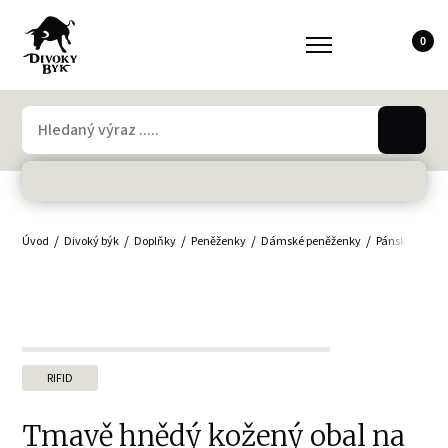
0
Úvod
Divoký býk
Doplňky
Peněženky
Dámské peněženky
Pánské peněž
RIFID
Tmavě hnědý kožený obal na