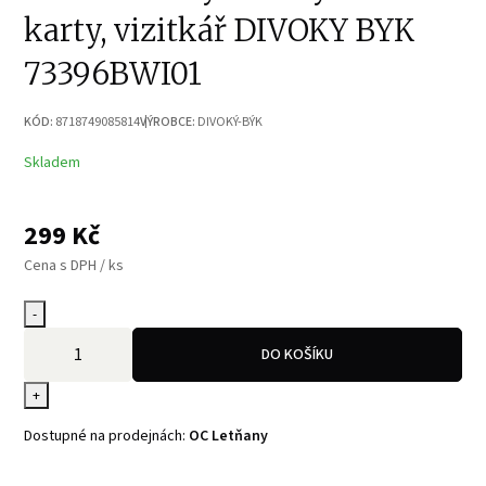
karty, vizitkář DIVOKY BYK
73396BWI01
KÓD:
8718749085814
VÝROBCE:
DIVOKÝ-BÝK
Skladem
299
Kč
Cena s DPH / ks
-
DO KOŠÍKU
+
Dostupné na prodejnách:
OC Letňany