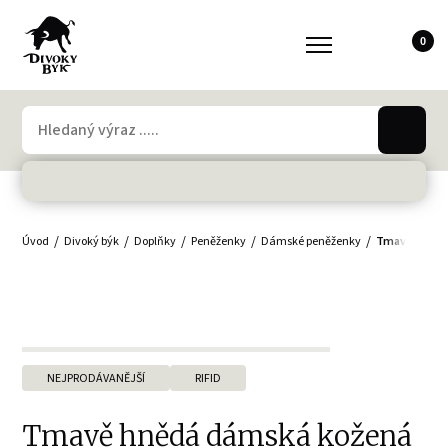
0
Úvod
Divoký býk
Doplňky
Peněženky
Dámské peněženky
Tmavě hnědá 
NEJPRODÁVANĚJŠÍ
RIFID
Tmavě hnědá dámská kožená