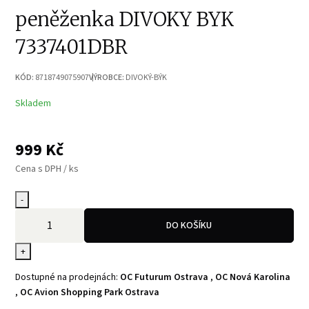
peněženka DIVOKY BYK
7337401DBR
KÓD:
8718749075907
VÝROBCE:
DIVOKÝ-BÝK
Skladem
999
Kč
Cena s DPH / ks
-
DO KOŠÍKU
+
Dostupné na prodejnách:
OC Futurum Ostrava
,
OC Nová Karolina
,
OC Avion Shopping Park Ostrava