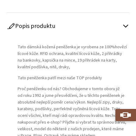
Popis produktu
Play
Tato dámská kožená peněženka je vyrobena ze 100%hovězí
lícové kůže. RFID ochrana, kvalitní lícová kůže, 2 přihrádky
na bankovky, kapsička na mince, 19 přihrádek na karty,
kvalitní podšívka, nitě, druky,
Tato peněženka patří mezi naše TOP produkty
Proč peněženku od nás? Obchodujeme v tomto oboru již
od roku 1992 a jsme přesvědčeni, že u těchto peněženek je
absolutně nejlepší poměr cena/výkon. Nejlepší zipy, druky,
karabiny, podšívky, perfektně vyčiněná lícová kůže. Toto
ocení všichni, kteří mají rádi opravdovou kvalitu. Nechcete
nakupovat přes e-shop? Přijďte si vybrat tu správnou barvu,
velikost, model do některé z našich prodejen, které máme
v Praze, Plzni, Ostravě. Vše máme skladem.