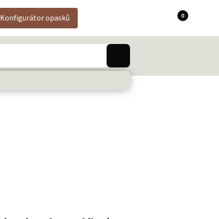
0
Konfigurátor opasků