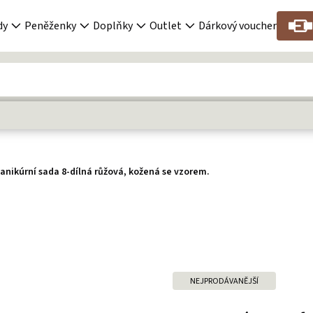
dy
Peněženky
Doplňky
Outlet
Dárkový voucher
anikúrní sada 8-dílná růžová, kožená se vzorem.
NEJPRODÁVANĚJŠÍ