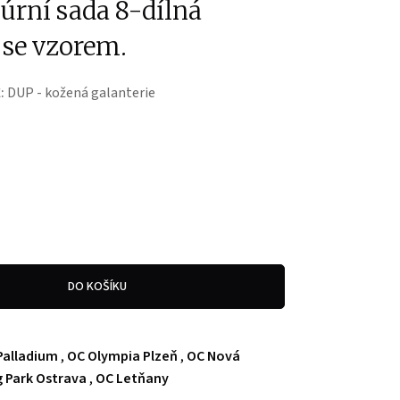
rní sada 8-dílná
 se vzorem.
:
DUP - kožená galanterie
DO KOŠÍKU
Palladium
,
OC Olympia Plzeň
,
OC Nová
 Park Ostrava
,
OC Letňany