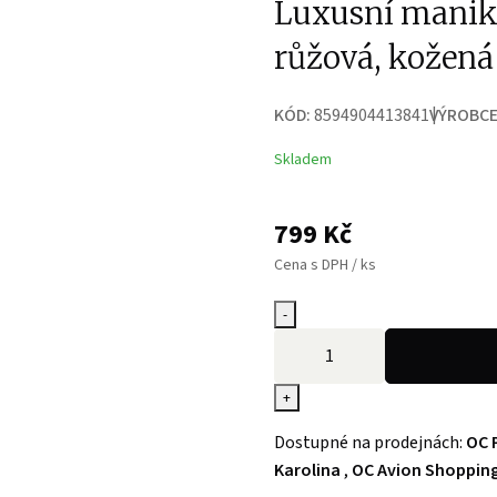
Luxusní manikú
růžová, kožená
KÓD:
8594904413841
VÝROBCE
Skladem
799
Kč
Cena s DPH / ks
-
+
Dostupné na prodejnách:
OC 
Karolina
,
OC Avion Shopping