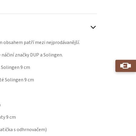
m obsahem patří mezi nejprodávanější.
 náčiní značky DUP a Solingen.
 Solingen 9 cm
té Solingen 9 cm
m
hty 9 cm
patička s odhrnovačem)