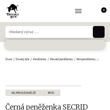
0
Úvod
Divoký býk
Peněženky
Pánské peněženky
Minipeněženky, peněženky
NEJPRODÁVANĚJŠÍ
RIFID
Černá peněženka SECRID