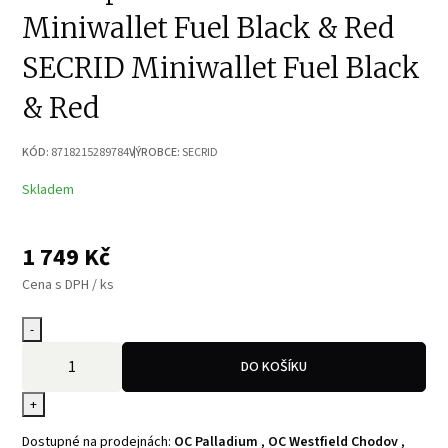
Miniwallet Fuel Black & Red
SECRID Miniwallet Fuel Black
& Red
KÓD:
8718215289784
VÝROBCE:
SECRID
Skladem
1 749
Kč
Cena s DPH / ks
-
DO KOŠÍKU
+
Dostupné na prodejnách:
OC Palladium
,
OC Westfield Chodov
,