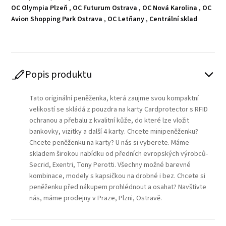
OC Olympia Plzeň
,
OC Futurum Ostrava
,
OC Nová Karolina
,
OC
Avion Shopping Park Ostrava
,
OC Letňany
,
Centrální sklad
Popis produktu
Tato originální peněženka, která zaujme svou kompaktní
velikostí se skládá z pouzdra na karty Cardprotector s RFID
ochranou a přebalu z kvalitní kůže, do které lze vložit
bankovky, vizitky a další 4 karty. Chcete minipeněženku?
Chcete peněženku na karty? U nás si vyberete. Máme
skladem širokou nabídku od předních evropských výrobců-
Secrid, Exentri, Tony Perotti. Všechny možné barevné
kombinace, modely s kapsičkou na drobné i bez. Chcete si
peněženku před nákupem prohlédnout a osahat? Navštivte
nás, máme prodejny v Praze, Plzni, Ostravě.