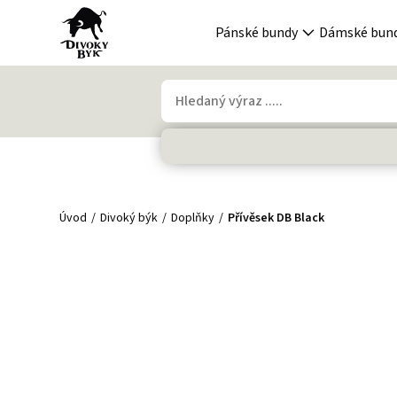
Pánské bundy
Dámské bun
Úvod
Divoký býk
Doplňky
Přívěsek DB Black