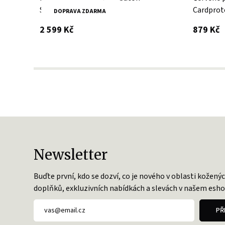
SPIKES & SPARROW
Cardprot
DOPRAVA ZDARMA
SECRID
s DPH
s
2 599 Kč
879 Kč
Newsletter
Buďte první, kdo se dozví, co je nového v oblasti kožený
doplňků, exkluzivních nabídkách a slevách v našem esho
PŘ