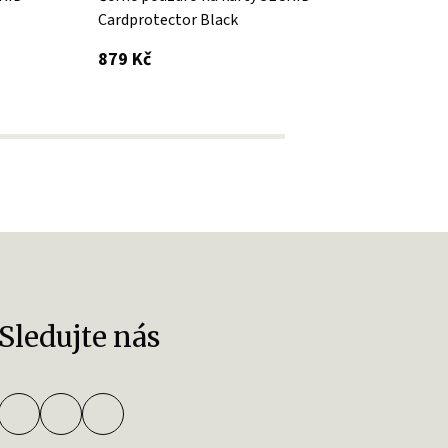
Cardprotector Black
Cardp
s DPH
879 Kč
879 K
Sledujte nás