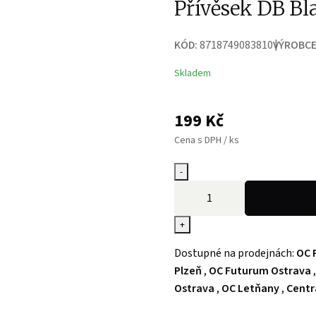
Přívěsek DB Bl
KÓD:
8718749083810
VÝROBCE
Skladem
199
Kč
Cena s DPH / ks
-
+
Dostupné na prodejnách:
OC 
Plzeň
,
OC Futurum Ostrava
Ostrava
,
OC Letňany
,
Centr