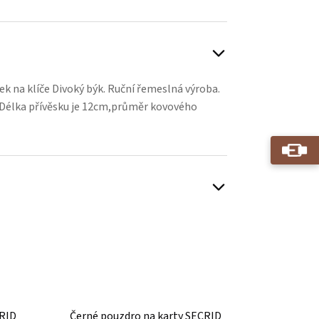
ek na klíče Divoký býk. Ruční řemeslná výroba.
 Délka přívěsku je 12cm,průměr kovového
CRID
Černé pouzdro na karty SECRID
Žluté 