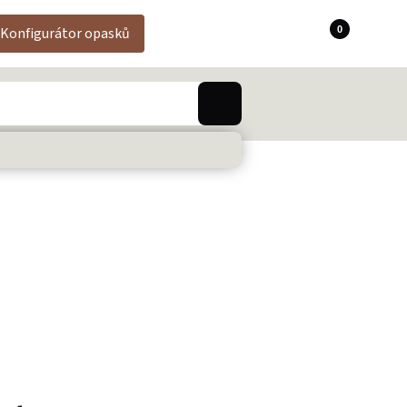
0
Konfigurátor opasků