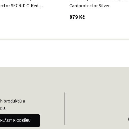
ector SECRID C-Red
Cardprotector Silver
 DPH
s DPH
879 Kč
ch produktů a
pu.
IHLÁSIT K ODBĚRU