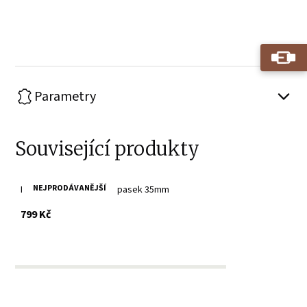
Play
Parametry
Související produkty
NEJPRODÁVANĚJŠÍ
Pánský modrý kožený opasek 35mm
s DPH
799 Kč