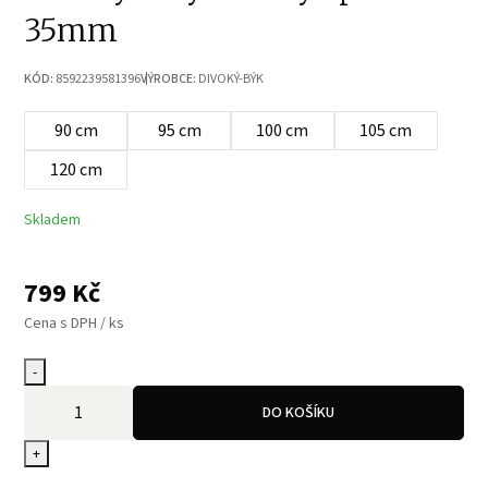
35mm
KÓD:
8592239581396
VÝROBCE:
DIVOKÝ-BÝK
90 cm
95 cm
100 cm
105 cm
120 cm
Skladem
799
Kč
Cena s DPH / ks
-
DO KOŠÍKU
+