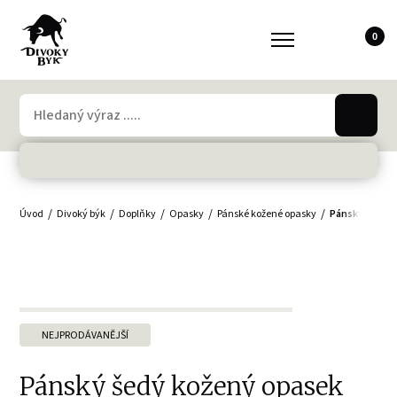
0
Úvod
Divoký býk
Doplňky
Opasky
Pánské kožené opasky
Pánský šedý 
NEJPRODÁVANĚJŠÍ
Pánský šedý kožený opasek