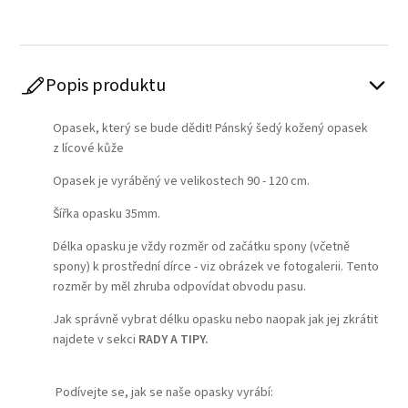
Popis produktu
Opasek, který se bude dědit! Pánský šedý kožený opasek
z lícové kůže
Opasek je vyráběný ve velikostech 90 - 120 cm.
Šířka opasku 35mm.
Délka opasku je vždy rozměr od začátku spony (včetně
spony) k prostřední dírce - viz obrázek ve fotogalerii. Tento
rozměr by měl zhruba odpovídat obvodu pasu.
Jak správně vybrat délku opasku nebo naopak jak jej zkrátit
najdete v sekci
RADY A TIPY.
Podívejte se, jak se naše opasky vyrábí: