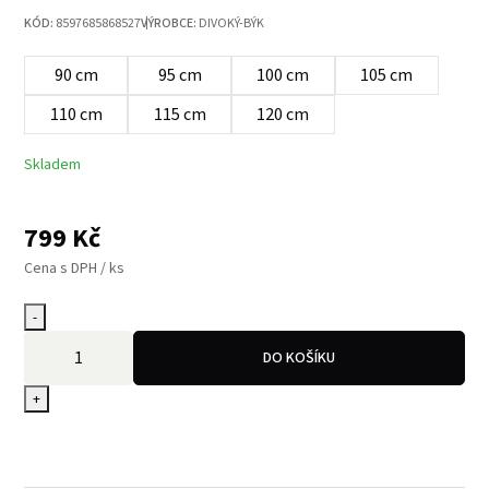
KÓD:
8597685868527
VÝROBCE:
DIVOKÝ-BÝK
90 cm
95 cm
100 cm
105 cm
110 cm
115 cm
120 cm
Skladem
799
Kč
Cena s DPH / ks
-
DO KOŠÍKU
+