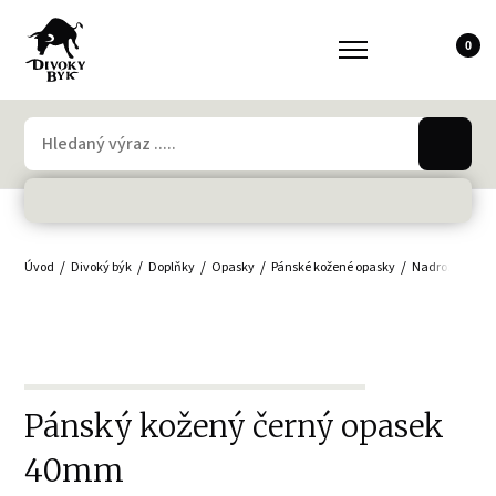
0
Úvod
Divoký býk
Doplňky
Opasky
Pánské kožené opasky
Nadrozměrné v
Pánský kožený černý opasek
40mm