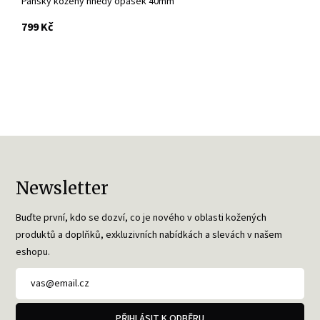
Pánský kožený hnědý opasek 40mm
s DPH
799 Kč
Newsletter
Buďte první, kdo se dozví, co je nového v oblasti kožených
produktů a doplňků, exkluzivních nabídkách a slevách v našem
eshopu.
PŘIHLÁSIT K ODBĚRU