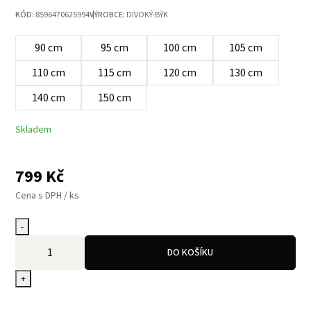
KÓD:
8596470625994
VÝROBCE:
DIVOKÝ-BÝK
90 cm
95 cm
100 cm
105 cm
110 cm
115 cm
120 cm
130 cm
140 cm
150 cm
Skladem
799
Kč
Cena s DPH / ks
-
DO KOŠÍKU
+