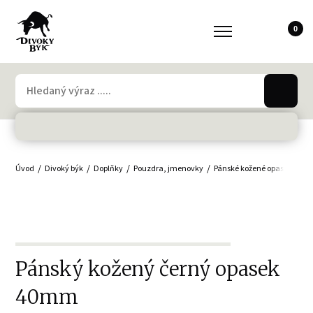
0
Úvod
Divoký býk
Doplňky
Pouzdra, jmenovky
Pánské kožené opasky
Na
Pánský kožený černý opasek
40mm